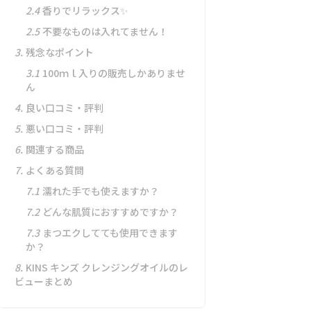
2.4
香りでリラックス✨
2.5
不要なものは入れてません！
3.
残念なポイント
3.1
100ｍｌ入りの販売しかありませ
ん
4.
良い口コミ・評判
5.
悪い口コミ・評判
6.
関連する商品
7.
よくある質問
7.1
濡れた手でも使えますか？
7.2
どんな肌質におすすめですか？
7.3
まつエクしてても使用できます
か？
8.
KINS キンズ クレンジングオイルのレ
ビューまとめ