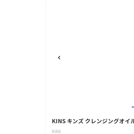
Item
KINS キンズ クレンジングオイ
1
of
KINS