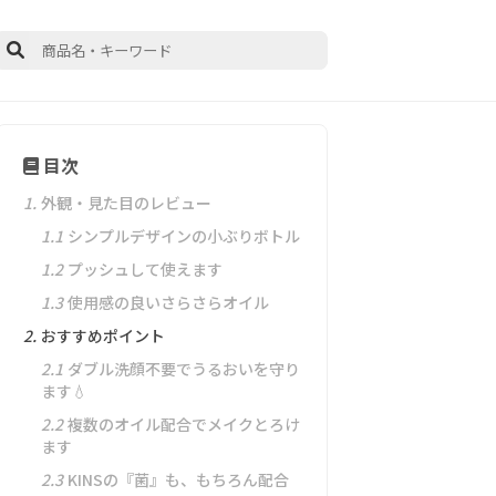
目次
1.
外観・見た目のレビュー
1.1
シンプルデザインの小ぶりボトル
1.2
プッシュして使えます
1.3
使用感の良いさらさらオイル
2.
おすすめポイント
2.1
ダブル洗顔不要でうるおいを守り
ます💧
2.2
複数のオイル配合でメイクとろけ
ます
2.3
KINSの『菌』も、もちろん配合