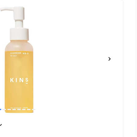
item
item
item
item
item
item
item
item
0
1
2
3
4
5
6
7
ル