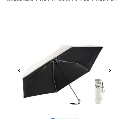
item
item
item
item
item
item
Item
0
1
2
3
4
5