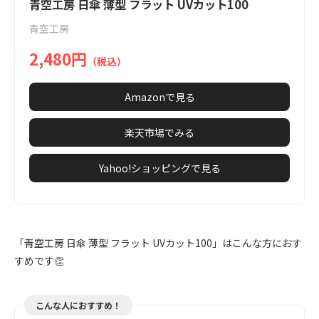
1
青空工房 日傘 薄型 フラット UVカット100
of
青空工房
6
2,480円
（税込）
Amazonで見る
楽天市場でみる
Yahoo!ショッピングで見る
「青空工房 日傘 薄型 フラット UVカット100」はこんな方におす
すめです👏
こんな人におすすめ！