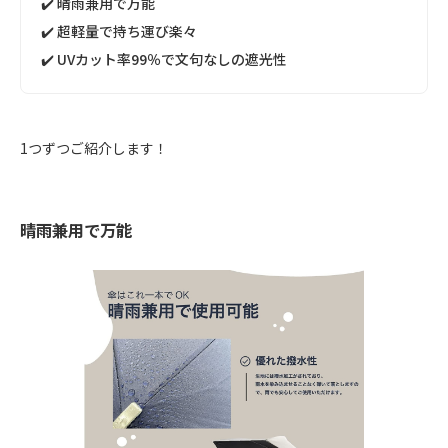
✔️ 晴雨兼用で万能
✔️ 超軽量で持ち運び楽々
✔️ UVカット率99％で文句なしの遮光性
1つずつご紹介します！
晴雨兼用で万能