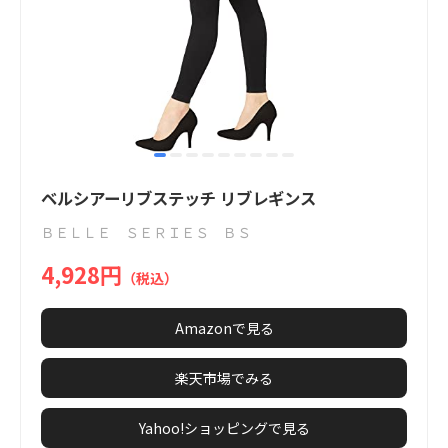
item
item
item
item
item
item
item
item
item
Item
0
1
2
3
4
5
6
7
8
1
ベルシアーリブステッチ リブレギンス
of
ＢＥＬＬＥ ＳＥＲＩＥＳ ＢＳ
9
4,928円
（税込）
Amazonで見る
楽天市場でみる
Yahoo!ショッピングで見る