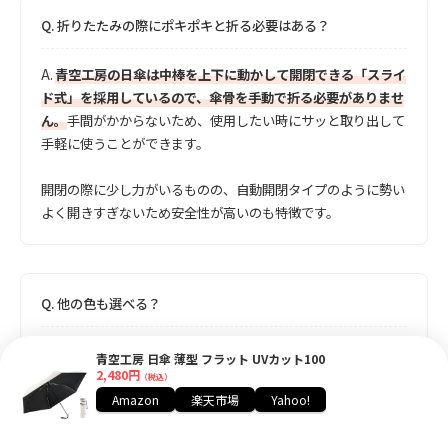
Q.
折りたたみの際にポキポキと折る必要はある？
A.
青空工房の日傘は中棒を上下に動かして開閉できる「スライ
ド式」を採用しているので、傘骨を手動で折る必要がありませ
ん。
手間がかからないため、使用したい時にサッと取り出して
手軽に使うことができます。
開閉の際に少し力がいるものの、自動開閉タイプのように勢い
よく開きすぎないため安全性が高いのも特徴です。
Q.
他の色も選べる？
A.
晴雨兼用日傘のカラー展開は、2023年時点で白1色のみとな
青空工房 日傘 薄型 フラット UVカット100
ります。持ち手のタイプを四角型と丸型で選択できますが、残
2,480円
（税込）
念ながら色展開はないようです。別モデルの雨傘であれば
Amazon
楽天市場
Yahoo!
「黒」と「ネイビー」の2色が選択可能です。
遮光効果がない
完全雨傘タイプなので、購入の際は間違えないように確認しま