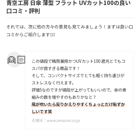
青空工房 日傘 薄型 フラット UVカット100の良い
口コミ・評判
それでは、次に他の方々の意見も見てみましょう！まずは良い口
コミからご紹介します💁‍♀️
この値段で晴雨兼用かつUVカット100 遮光とてもコ
スパが良すぎる商品です！
そして、コンパクトサイズでとても軽く持ち運びが
ストレスなく行えます。
評価5なのですが値段が上がってもいいので、傘の骨
組みの数を増やすのもありかなと？
風が吹いたら反りかえりやすくちょっとだけ恥ずか
しいです笑
引用元：
www.amazon.co.jp