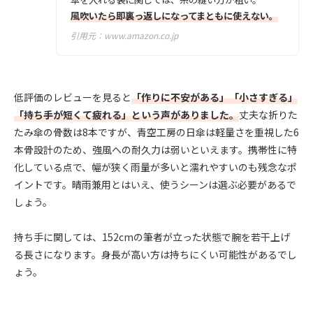
風吹いたら即裏っ返しになってまともに使えない。
引用元：
www.amazon.co.jp
低評価のレビューを見ると
「作りに不安がある」「小さすぎる」
「持ち手が短くて疲れる」という声がありました。
丈夫な折りた
たみ傘の骨数は8本ですが、青空工房の日傘は軽量さを重視した6
本骨設計のため、強風への耐久力は弱いといえます。携帯性に特
化している点で、幅が狭く雨量が多いと濡れやすいのも残念なポ
イントです。晴雨兼用とはいえ、使うシーンは選ぶ必要があるで
しょう。
持ち手に関しては、152cmの筆者が立った状態で腕を若干上げ
る長さになります。身長が高い方は持ちにくい可能性があるでし
ょう。