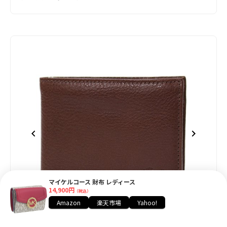
マイケルコース 財布 レディース
14,900円
（税込）
Amazon
楽天市場
Yahoo!
item
item
item
item
item
item
item
item
item