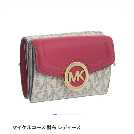
item
item
item
item
item
item
Item
0
1
2
3
4
5
1
マイケルコース 財布 レディース
of