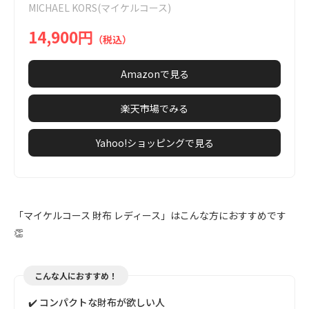
MICHAEL KORS(マイケルコース)
6
14,900円
（税込）
Amazonで見る
楽天市場でみる
Yahoo!ショッピングで見る
「マイケルコース 財布 レディース」はこんな方におすすめです
👏
こんな人におすすめ！
✔️ コンパクトな財布が欲しい人