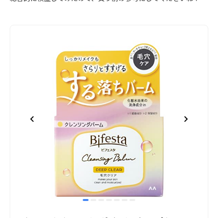
item
item
item
item
item
item
item
Item
0
1
2
3
4
5
6