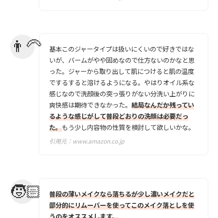
基本このジャータイプは扱いにくいので好きではな
いが、バームがやや固めなので仕方ないのかなと思
った。ジャーから取り出して肌につけると肌の温度
でするすると溶けるようになる。やはりオイル系な
感じなので洗顔後の突っ張りがない分洗い上がりに
爽快感は期待できなかった。
結局なんだか残ってい
るような感じがして普段どおりの洗顔は必要だっ
た。
もう少し内容物の性質を検討して欲しいかな。
引用元：
www.amazon.co.jp
普段の薄いメイクなら落ちるが少し濃いメイクだと
部分的にリムーバーを使ってこのメイク落としを使
うのをオススメします。