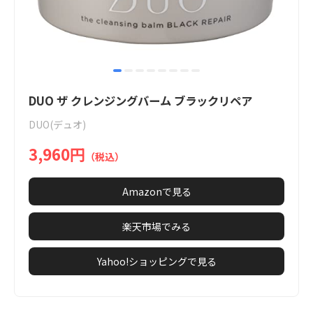
item
item
item
item
item
item
item
item
Item
0
1
2
3
4
5
6
7
1
DUO ザ クレンジングバーム ブラックリペア
of
DUO(デュオ)
8
3,960円
（税込）
Amazonで見る
楽天市場でみる
Yahoo!ショッピングで見る