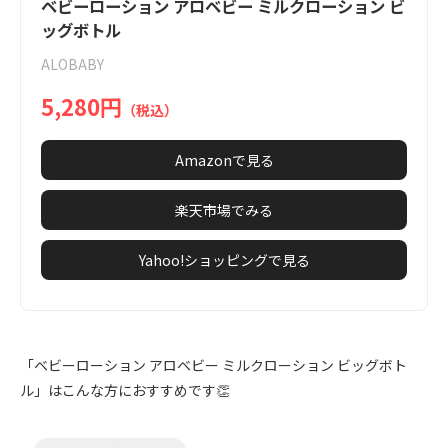
1
ベビーローション アロベビー ミルクローション ビ
of
ッグボトル
7
ALOBABY
5,280円
（税込）
Amazonで見る
楽天市場でみる
Yahoo!ショッピングで見る
「ベビーローション アロベビー ミルクローション ビッグボト
ル」はこんな方におすすめです👏