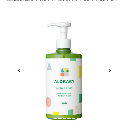
item
item
item
item
item
item
item
Item
0
1
2
3
4
5
6