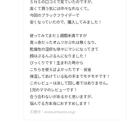
ＳＮＳの口コミで見ていたのですが、
高くて買う気には中々なれなくて。
今回のブラックフライデーで
安くなっていたので、購入してみました！
使ってみてまだ１週間未満ですが
真っ赤だったオムツかぶれは無くなり、
乾燥性の湿疹も徐々にマシになってきて
顔はぷるんぷるんになりました！
びっくりです！生まれた時から
こちらを使えばよかったです…反省
保湿してあげている私の手までモチモチです！
このレビューは決して回し者ではありません。
1児のママのレビューです！
合う合わないがあるかと思いますが、
悩んでる方本当におすすめします！
引用元：
www.amazon.co.jp