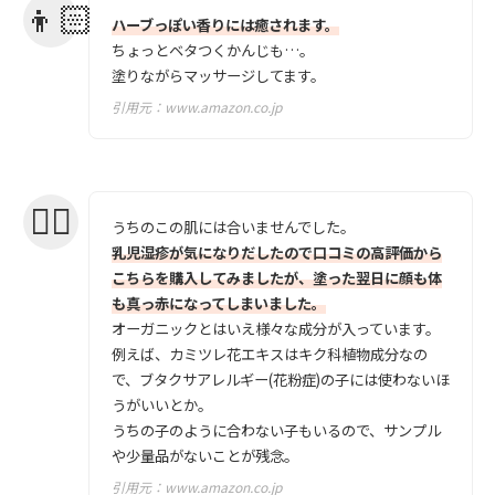
ハーブっぽい香りには癒されます。
ちょっとベタつくかんじも…。
塗りながらマッサージしてます。
引用元：
www.amazon.co.jp
うちのこの肌には合いませんでした。
乳児湿疹が気になりだしたので口コミの高評価から
こちらを購入してみましたが、塗った翌日に顔も体
も真っ赤になってしまいました。
オーガニックとはいえ様々な成分が入っています。
例えば、カミツレ花エキスはキク科植物成分なの
で、ブタクサアレルギー(花粉症)の子には使わないほ
うがいいとか。
うちの子のように合わない子もいるので、サンプル
や少量品がないことが残念。
引用元：
www.amazon.co.jp