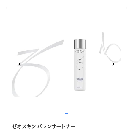
item
Item
0
1
ゼオスキン バランサートナー
of