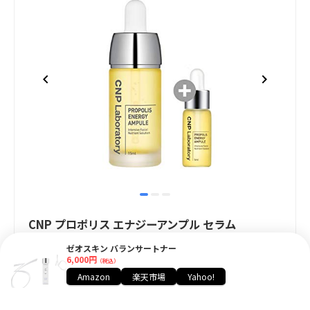
item
item
item
Item
0
1
2
1
CNP プロポリス エナジーアンプル セラム
of
CNP LABORATORY CNP
ゼオスキン バランサートナー
3
6,000円
（税込）
3,080円
Amazon
楽天市場
Yahoo!
（税込）