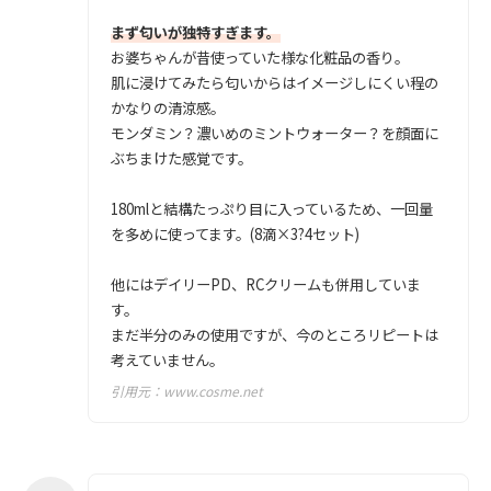
まず匂いが独特すぎます。
お婆ちゃんが昔使っていた様な化粧品の香り。
肌に浸けてみたら匂いからはイメージしにくい程の
かなりの清涼感。
モンダミン？濃いめのミントウォーター？を顔面に
ぶちまけた感覚です。
180mlと結構たっぷり目に入っているため、一回量
を多めに使ってます。(8滴×3?4セット)
他にはデイリーPD、RCクリームも併用していま
す。
まだ半分のみの使用ですが、今のところリピートは
考えていません。
引用元：
www.cosme.net