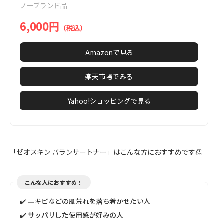
ノーブランド品
1
6,000円
（税込）
Amazonで見る
楽天市場でみる
Yahoo!ショッピングで見る
「ゼオスキン バランサートナー」はこんな方におすすめです👏
こんな人におすすめ！
✔️ ニキビなどの肌荒れを落ち着かせたい人
✔️ サッパリした使用感が好みの人