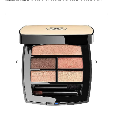
item
Item
0