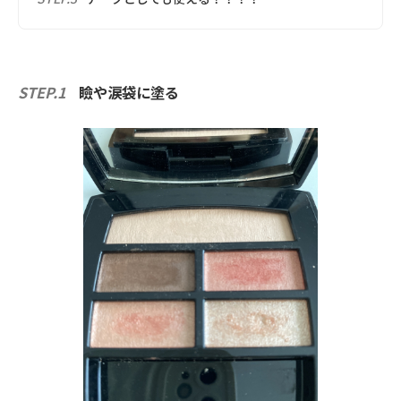
STEP.1
瞼や涙袋に塗る