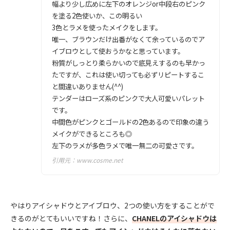
幅より少し広めに左下のオレンジor中段右のピンク
を塗る2色使いか、この明るい
3色とラメを使ったメイクをします。
唯一、ブラウンだけ出番がなくて余っているのでア
イブロウとして使おうかなと思っています。
粉質がしっとり柔らかいので底見えするのも早かっ
たですが、これは使い切っても必ずリピートするこ
と間違いありません(^^)
テンダーはローズ系のピンクで大人可愛いパレット
です。
中間色がピンクとゴールドの2色あるので印象の違う
メイクができるところも◎
左下のラメが多色ラメで唯一無二の可愛さです。
引用元：
www.cosme.net
やはりアイシャドウとアイブロウ、2つの使い方をすることがで
きるのがとてもいいですね！さらに、
CHANELのアイシャドウは