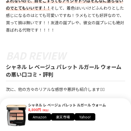
よれないので、目をこすってもアイシャドウはそんなに落ちない
のでとてもいいです！！
そして、着色はいいけどふんわりとした
感じになるのはとても可愛いですね！ラメもとても好評なので、
買って損は無いです！！友達の誕プレや、彼女の誕プレにも絶対
喜ばれる代物です！！！！
シャネル レ ベージュ パレット ルガール ウォーム
の悪い口コミ・評判
次に、他の方々のリアルな感想や悪評も紹介します💁‍♀️
良いところだけじゃなく、悪いところも知っておくと安心して買
シャネル レ ベージュ パレット ルガール ウォーム
いやすいですよね。
8,800円
（税込）
Amazon
楽天市場
Yahoo!