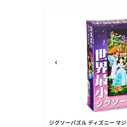
Item
ジグソーパズル ディズニー マジ
1