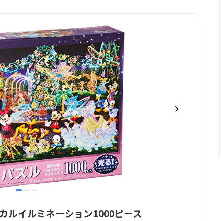
item
item
item
0
1
2
カルイルミネーション1000ピース