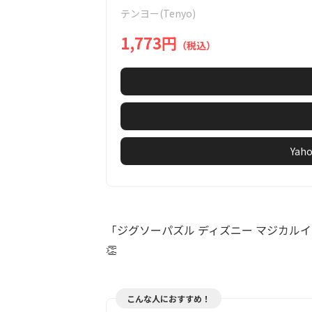
of
テンヨー(Tenyo)
3
1,773円
（税込）
Ya
「ジグソーパズル ディズニー マジカル
👏
こんな人におすすめ！