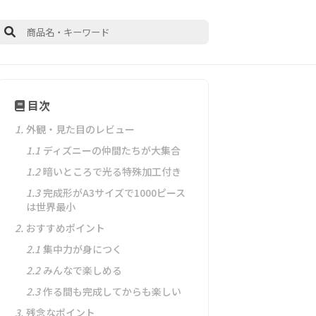
目次
1.
外観・見た目のレビュー
1.1
ディズニーの仲間たちが大集合
1.2
暗いところで光る特殊加工付き
1.3
完成形がA3サイズで1000ピース
は世界最小
2.
おすすめポイント
2.1
集中力が身につく
2.2
みんなで楽しめる
2.3
作る間も完成してからも楽しい
3.
残念なポイント