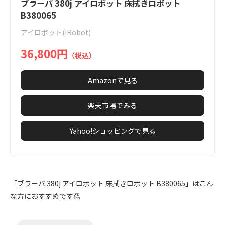
1
ブラーバ 380j アイロボット 床拭きロボット
of
B380065
7
アイロボット(IRobot)
36,800円
（税込）
Amazonで見る
楽天市場でみる
Yahoo!ショッピングで見る
「ブラーバ 380j アイロボット 床拭きロボット B380065」はこん
な方におすすめです👏