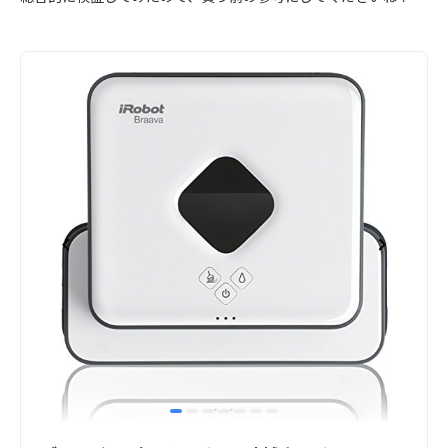
item
item
item
item
item
item
item
Item
0
1
2
3
4
5
6