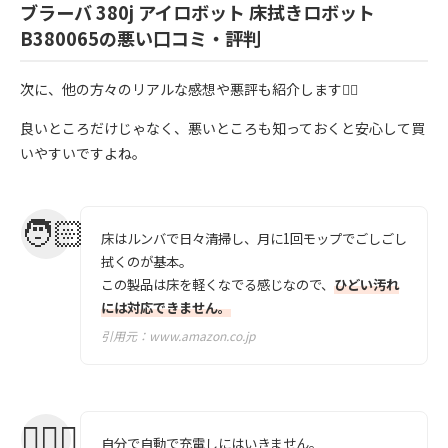
ブラーバ 380j アイロボット 床拭きロボット
B380065の悪い口コミ・評判
次に、他の方々のリアルな感想や悪評も紹介します💁‍♀️
良いところだけじゃなく、悪いところも知っておくと安心して買
いやすいですよね。
床はルンバで日々清掃し、月に1回モップでごしごし
拭くのが基本。
この製品は床を軽くなでる感じなので、
ひどい汚れ
には対応できません。
引用元：
www.amazon.co.jp
自分で自動で充電しにはいきません。