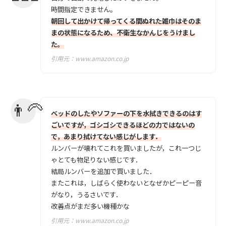
時間指定できません。
朝回して出かけて帰ってくる間ぬれた雑巾はそのま
まの状態になるため、不衛生なかんじをうけまし
た。
引用元：
www.amazon.co.jp
ベッドのしたやソファーの下を水拭きできるのはす
ごいですが，ゴシゴシできるほどの力ではないの
で，あまり拭けてない感じがします．
ルンバーが壊れてこれを買いましたが，これ一つじ
ゃとても物足りない感じです．
結局ルンバーを追加で買いました．
またこれは，しばらく使わないとなぜかピーピー音
がなり，うるさいです．
改善点がまだ多い機種かな
引用元：
www.amazon.co.jp