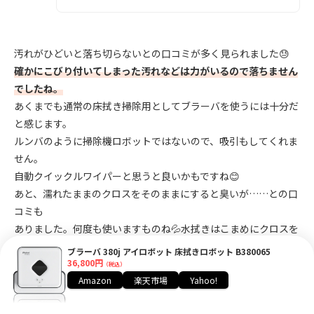
汚れがひどいと落ち切らないとの口コミが多く見られました😓
確かにこびり付いてしまった汚れなどは力がいるので落ちません
でしたね。
あくまでも通常の床拭き掃除用としてブラーバを使うには十分だ
と感じます。
ルンバのように掃除機ロボットではないので、吸引もしてくれま
せん。
自動クイックルワイパーと思うと良いかもですね😊
あと、濡れたままのクロスをそのままにすると臭いが……との口
コミも
ありました。何度も使いますものね💦水拭きはこまめにクロスを
交換したり、
ブラーバ 380j アイロボット 床拭きロボット B380065
36,800円
使い捨て用にして清潔に使いましょう😊
（税込）
Amazon
楽天市場
Yahoo!