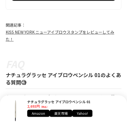
関連記事：
KISS NEW YORK ニューアイブロウスタンプをレビューしてみ
た！
ナチュラグラッセ アイブロウペンシル 01のよくあ
る質問🧐
ナチュラグラッセ アイブロウペンシル 01に関するよくある質問
ナチュラグラッセ アイブロウペンシル 01
をまとめてみました😊✨
2,693円
（税込）
Amazon
楽天市場
Yahoo!
もし他に知りたいことや質問がある方はお気軽にご連絡くださ
い！可能な限りお答えしていきます！