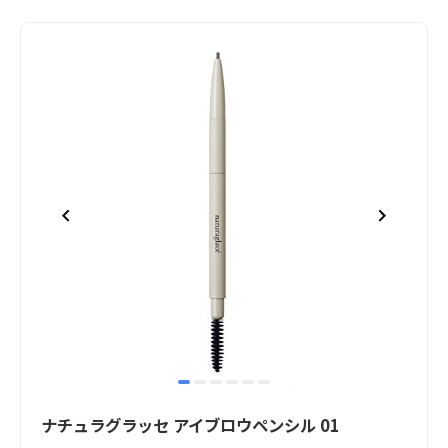
item
item
item
item
item
item
Item
0
1
2
3
4
5
1
ナチュラグラッセ アイブロウペンシル 01
of