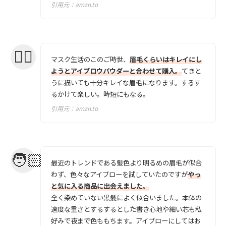
引用元：
amzn.to
マスク生活のこのご時世、
眉毛くらいはキレイにし
ようとアイブロウパウダーと合わせて購入。
てきと
うに描いても十分キレイな眉毛になります。するす
るかけて楽しい。時短にもなる。
引用元：
amzn.to
最近のトレンドである髪色より明るめの眉毛が似合
わず、色々なアイブローを試していたのですが
やっ
と気に入る商品に出会えました。
全く染めていない黒髪によく似合いました。本体の
適度な重さとするするとした書き心地や細い芯も私
好みで夜まで色ももちます。アイブローにしてはお