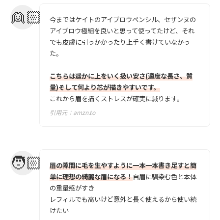
今まではケイトのアイブロウペンシル、セザンヌの
アイブロウ極細を良いと思って使ってたけど、それ
でも皮膚に引っかかったり上手く書けていなかっ
た。
こちらは遥かに上をいく扱い安さ(適度な長さ、質
量)そして何より芯が描きやすいです。
これから眉を描くストレスが確実に減ります。
引用元：
amzn.to
眉の隙間に毛を生やすように一本一本書き足すと簡
単に理想の綺麗な眉になる！
自眉に馴染む色と本体
の重量感がすき
レフィルでも高いけど意外と長く使えるから使い続
けたい