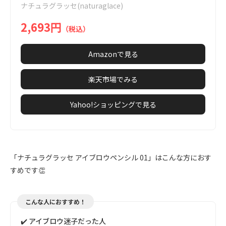
ナチュラグラッセ(naturaglace)
6
2,693円
（税込）
Amazonで見る
楽天市場でみる
Yahoo!ショッピングで見る
「ナチュラグラッセ アイブロウペンシル 01」はこんな方におす
すめです👏
こんな人におすすめ！
✔️ アイブロウ迷子だった人