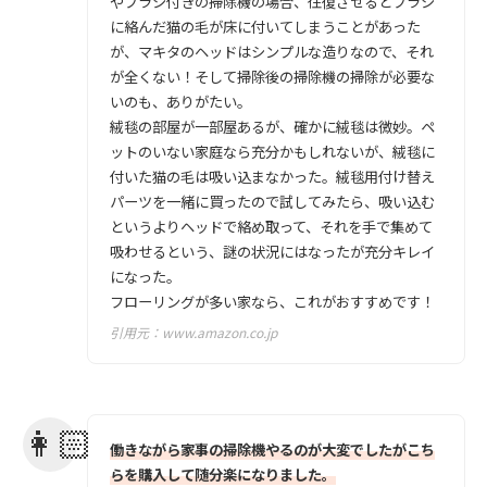
やブラシ付きの掃除機の場合、往復させるとブラシ
に絡んだ猫の毛が床に付いてしまうことがあった
が、マキタのヘッドはシンプルな造りなので、それ
が全くない！そして掃除後の掃除機の掃除が必要な
いのも、ありがたい。
絨毯の部屋が一部屋あるが、確かに絨毯は微妙。ペ
ットのいない家庭なら充分かもしれないが、絨毯に
付いた猫の毛は吸い込まなかった。絨毯用付け替え
パーツを一緒に買ったので試してみたら、吸い込む
というよりヘッドで絡め取って、それを手で集めて
吸わせるという、謎の状況にはなったが充分キレイ
になった。
フローリングが多い家なら、これがおすすめです！
引用元：
www.amazon.co.jp
働きながら家事の掃除機やるのが大変でしたがこち
らを購入して随分楽になりました。