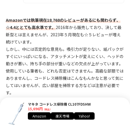
Amazonでは執筆現在18
,
768のレビューがあるにも関わらず、
☆4.4ととても高水準です。
2016年から販売しており、決して最
新型とは言えませんが、2023年５月現在も☆５レビューが増え
続けています。
しかし、中には否定的な意見も。吸引力が足りない、紙パックが
すぐにいっぱいになる、アタッチメントが変えにくい、ヘッドの
動きが悪い、持ち手の部分が重いなどの欠点が上がっています。
使用している筆者も、どれも否定はできません。高級な部類では
ありませんし、コードレス掃除機はこんなもんかなと思って気に
してはいませんが、広い部屋を掃除する方などは注意が必要で
す。
マキタ コードレス掃除機 CL107FDSHW
15,696円
（税込）
Amazon
楽天市場
Yahoo!
マキタ コードレス掃除機 CL107FDSHWの関連商