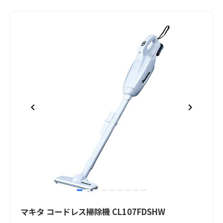
item
item
item
item
item
item
item
item
item
Item
0
1
2
3
4
5
6
7
8
1
マキタ コードレス掃除機 CL107FDSHW
of