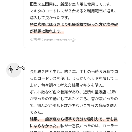
旧型を玄関用に、新型を室内用に使用してます。
マキタのコードレスが２台あると利用範囲が増え、
購入して良かったです。
特に玄関はほうきよりも掃除機で吸った方が埃や砂
が綺麗に取れます。
引用元：
www.amazon.co.jp
長毛猫２匹と生活。約７年、Ｔ社の当時５万程で買
ったコードレスを使用。うっかりヘッドを壊してし
まい、色々調べて考えた結果マキタを購入。
ボルト数など色々種類があり、近所の量販店に18V
があったので動かしてみたところ、音が凄かったの
で、悩んだがボルト数が少ないこちらの商品を選ん
でみた。
結果、一般家庭なら標準で充分な吸引力で、音も気
にならなかった。
私が一番良かったのは、ローラー