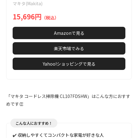
マキタ(Makita)
9
15,696円
（税込）
Amazonで見る
楽天市場でみる
Yahoo!ショッピングで見る
「マキタ コードレス掃除機 CL107FDSHW」はこんな方におすす
めです👏
こんな人におすすめ！
✔️ 収納しやすくてコンパクトな家電が好きな人