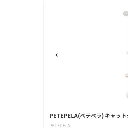
Item
PETEPELA(ぺテぺラ) キャッ
1
of
PETEPELA