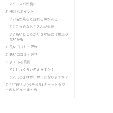
2.5
コスパが良い
3.
残念なポイント
3.1
猫が乗ると揺れる事がある
3.2
こまめなお手入れが必要
3.3
高いところが好きな猫には物足り
ないかも
4.
良い口コミ・評判
5.
悪い口コミ・評判
6.
よくある質問
6.1
どれくらい使えますか？
6.2
爪とぎはボロボロになりますか？
7.
PETEPELA(ぺテぺラ) キャットタワ
ーのレビューまとめ