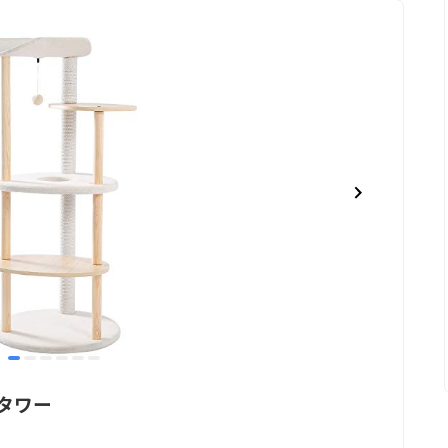
item
item
item
item
item
item
0
1
2
3
4
5
トタワー