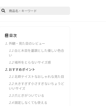
目次
1.
外観・見た目のレビュー
1.1
白と木目を基調とした優しい色合
い
1.2
場所をとらないサイズ感
2.
おすすめポイント
2.1
北欧テイストなおしゃれな見た目
2.2
大きすぎず小さすぎないちょうど
いいサイズ
2.3
爪とぎがついている
2.4
固定しなくても使える