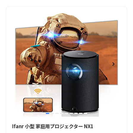
item
item
item
item
item
item
item
item
item
Item
0
1
2
3
4
5
6
7
8
1
Ifanr 小型 家庭用プロジェクター NX1
of