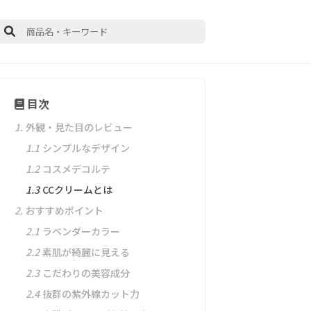
目次
1.
外観・見た目のレビュー
1.1
シンプルなデザイン
1.2
コスメデコルテ
1.3
CCクリームとは
2.
おすすめポイント
2.1
ラベンダーカラー
2.2
素肌が綺麗に見える
2.3
こだわりの美容成分
2.4
抜群の紫外線カット力