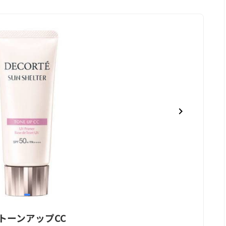
item
0
トーンアップCC