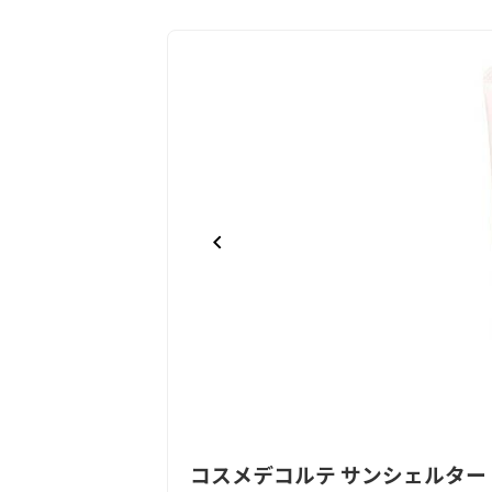
Item
コスメデコルテ サンシェルター
1