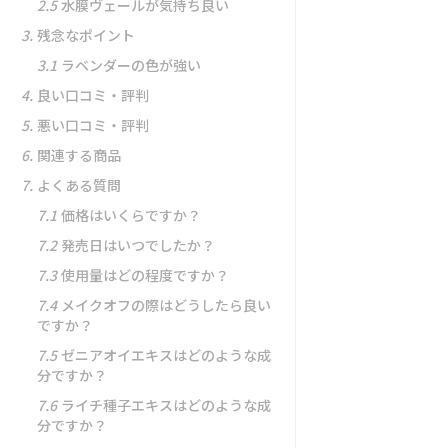
2.5
水膜ヴェールが気持ち良い
3.
残念なポイント
3.1
ラベンダーの色が強い
4.
良い口コミ・評判
5.
悪い口コミ・評判
6.
関連する商品
7.
よくある質問
7.1
価格はいくらですか？
7.2
発売日はいつでしたか？
7.3
使用量はどの程度ですか？
7.4
メイクオフの際はどうしたら良い
ですか？
7.5
ゼニアオイエキスはどのような成
分ですか？
7.6
ライチ種子エキスはどのような成
分ですか？