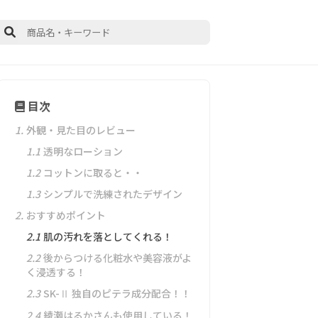
目次
1.
外観・見た目のレビュー
1.1
透明なローション
1.2
コットンに取ると・・
1.3
シンプルで洗練されたデザイン
2.
おすすめポイント
2.1
肌の汚れを落としてくれる！
2.2
後からつける化粧水や美容液がよ
く浸透する！
2.3
SK-Ⅱ 独自のピテラ成分配合！！
2.4
綾瀬はるかさんも使用している！