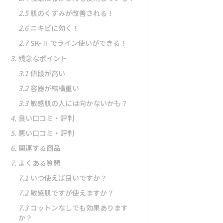
2.5
肌のくすみが改善される！
2.6
ニキビに効く！
2.7
SK-Ⅱ でライン使いができる！
3.
残念なポイント
3.1
値段が高い
3.2
容器が結構重い
3.3
敏感肌の人には向かないかも？
4.
良い口コミ・評判
5.
悪い口コミ・評判
6.
関連する商品
7.
よくある質問
7.1
いつ使えば良いですか？
7.2
敏感肌ですが使えますか？
7.3
コットンなしでも効果あります
か？