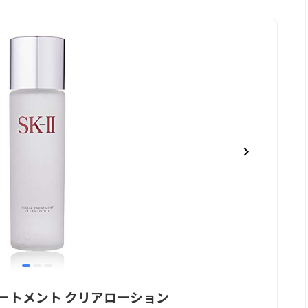
item
item
item
0
1
2
ートメント クリアローション