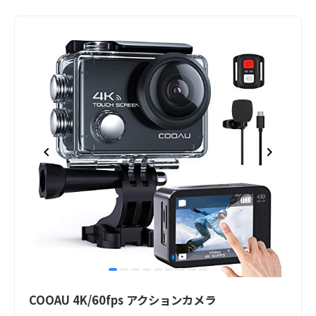
item
item
item
item
item
item
item
item
item
Item
0
1
2
3
4
5
6
7
8
1
COOAU 4K/60fps アクションカメラ
of