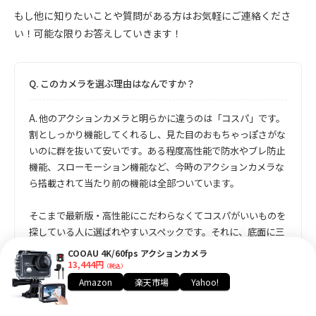
もし他に知りたいことや質問がある方はお気軽にご連絡くださ
い！可能な限りお答えしていきます！
Q.
このカメラを選ぶ理由はなんですか？
A.
他のアクションカメラと明らかに違うのは「コスパ」です。
割としっかり機能してくれるし、見た目のおもちゃっぽさがな
いのに群を抜いて安いです。ある程度高性能で防水やブレ防止
機能、スローモーション機能など、今時のアクションカメラな
ら搭載されて当たり前の機能は全部ついています。
そこまで最新版・高性能にこだわらなくてコスパがいいものを
探している人に選ばれやすいスペックです。それに、底面に三
脚が装着できるネジ穴が開いていることが地味に嬉しいです。
COOAU 4K/60fps アクションカメラ
13,444円
（税込）
Amazon
楽天市場
Yahoo!
Q.
ありそうでない機能や付属品ってなんですか？