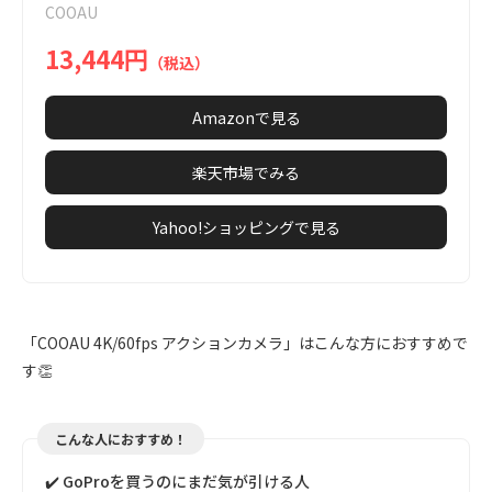
COOAU
9
13,444円
（税込）
Amazonで見る
楽天市場でみる
Yahoo!ショッピングで見る
「COOAU 4K/60fps アクションカメラ」はこんな方におすすめで
す👏
こんな人におすすめ！
✔️ GoProを買うのにまだ気が引ける人