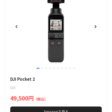
item
item
item
item
item
item
item
item
item
item
Item
0
1
2
3
4
5
6
7
8
9
1
DJI Pocket 2
of
DJI
10
49,500円
（税込）
Amazonで見る