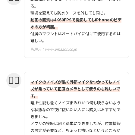
る。
環境を変えても防水ケースを外しても同じ。
動画の画質は4K60FPSで撮影してもiPhoneのビデ
オの方が綺麗。
付属のマウントはオートバイに付けて使用するのは
難しい。
引用元：
www.amazon.co.jp
マイクのノイズが酷く外部マイクをつかってもノイ
ズが乗っていて正直カメラとして使うのも難しいで
す。
暗所性能も低くノイズまみれかつ何も映らないよう
な状態なので夜に使いたい人には購入はおすすめで
きません。
アプリの接続は割と簡単にできましたが、位置情報
の設定が必要など、ちょっと怖いなというところが