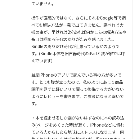
ていません。
操作が直感的ではなく、さらにそれをGoogle等で調
べても解決方法が一発で出てきません。調べれば大
抵の事が、早ければ2分あれば何かしらの解決方法や
糸口は掴める時代のありがたみを感じました。
Kindleの周りだけ時代が止まっているかのようで
す。(Kindle本体を旧石器時代のiPadと我が家では呼
んでいます)
結局iPhoneのアプリで読んでいる事の方が多いで
す。とても腹が立ったので、私のようにあまり商品
説明を見ずに軽いノリで買って後悔する方がいない
ようにレビューを書きます、ご参考になると幸いで
す。
・本を読ませるしか脳がないはずなのに本の読み込
み(ページをめくった時)が遅く、iPhoneなどに慣れ
ている人からしたら地味にストレスになります。何