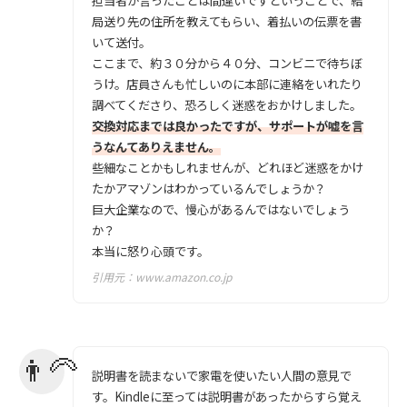
担当者が言ったことは間違いですということで、結
局送り先の住所を教えてもらい、着払いの伝票を書
いて送付。
ここまで、約３０分から４０分、コンビニで待ちぼ
うけ。店員さんも忙しいのに本部に連絡をいれたり
調べてくださり、恐ろしく迷惑をおかけしました。
交換対応までは良かったですが、サポートが嘘を言
うなんてありえません。
些細なことかもしれませんが、どれほど迷惑をかけ
たかアマゾンはわかっているんでしょうか？
巨大企業なので、慢心があるんではないでしょう
か？
本当に怒り心頭です。
引用元：
www.amazon.co.jp
説明書を読まないで家電を使いたい人間の意見で
す。Kindleに至っては説明書があったからすら覚え