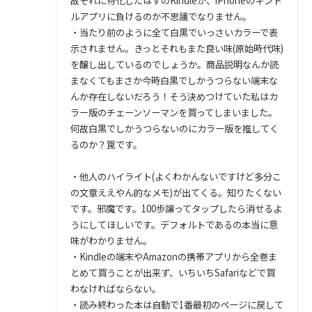
故それに特化したはずのKindleが、iPhoneのキンド
ルアプリに負けるのか不思議でなりません。
・当たり前のように全て白黒でいっさいカラーで表
示されません。きっとそれもまた良い味(原始時代味)
を醸し出しているのでしょうか。商品説明なんか読
まなくてもまさか今時白黒でしかうつらない端末な
んか存在しないだろう！そう決めつけていた私はカ
ラー版のチェーンソーマンを買ってしまいました。
何故白黒でしかうつらないのにカラー版を推してく
るのか？罠です。
・他人のハイライト(よくわかんないですけど多分こ
の文章ええやん的なメモ)が出てくる。知りたくない
です。邪魔です。100歩譲ってタップしたら消せるよ
うにしてほしいです。デフォルトであるの本当に意
味がわかりません。
・Kindleの端末やAmazonの携帯アプリから全巻ま
とめて買うことが出来ず、いちいちSafariなどで買
わなければならない。
・読み終わった本は自動で1番最初のページに戻して