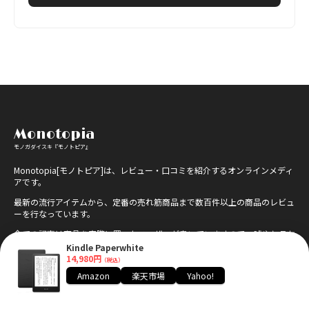
Monotopia
モノガダイスキ『モノトピア』
Monotopia[モノトピア]は、レビュー・口コミを紹介するオンラインメディ
アです。
最新の流行アイテムから、定番の売れ筋商品まで数百件以上の商品のレビュ
ーを行なっています。
全ての記事は商品を実際に買ったユーザーが書いていますので、嘘やヤラセ
は一切ありません。
Kindle Paperwhite
14,980円
（税込）
Monotopiaでは、商品を使ったリアルな感想を募集しています。お気軽に
Amazon
楽天市場
Yahoo!
お問合せください。