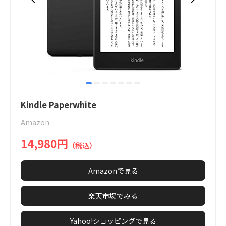
item
item
item
item
item
item
item
Item
0
1
2
3
4
5
6
1
Kindle Paperwhite
of
Amazon
7
14,980円
（税込）
Amazonで見る
楽天市場でみる
Yahoo!ショッピングで見る