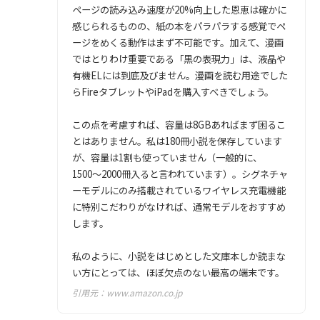
ページの読み込み速度が20%向上した恩恵は確かに
感じられるものの、紙の本をパラパラする感覚でペ
ージをめくる動作はまず不可能です。加えて、漫画
ではとりわけ重要である「黒の表現力」は、液晶や
有機ELには到底及びません。漫画を読む用途でした
らFireタブレットやiPadを購入すべきでしょう。
この点を考慮すれば、容量は8GBあればまず困るこ
とはありません。私は180冊小説を保存しています
が、容量は1割も使っていません（一般的に、
1500〜2000冊入ると言われています）。シグネチャ
ーモデルにのみ搭載されているワイヤレス充電機能
に特別こだわりがなければ、通常モデルをおすすめ
します。
私のように、小説をはじめとした文庫本しか読まな
い方にとっては、ほぼ欠点のない最高の端末です。
引用元：
www.amazon.co.jp