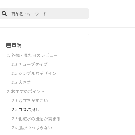
目次
1.
外観・見た目のレビュー
1.1
チューブタイプ
1.2
シンプルなデザイン
1.3
大きさ
2.
おすすめポイント
2.1
泡立ちがすごい
2.2
コスパ良し
2.3
化粧水の浸透が高まる
2.4
肌がつっぱらない