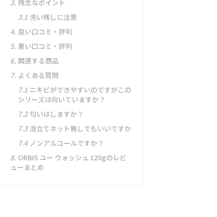
3.
残念なポイント
3.1
洗い残しに注意
4.
良い口コミ・評判
5.
悪い口コミ・評判
6.
関連する商品
7.
よくある質問
7.1
ニキビができやすいのですがこの
シリーズは向いていますか？
7.2
匂いはしますか？
7.3
泡立てネット無しでもいいですか
7.4
ノンアルコールですか？
8.
ORBIS ユー ウォッシュ 120gのレビ
ューまとめ