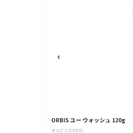
Item
ORBIS ユー ウォッシュ 120g
1
of
オルビス(ORBIS)