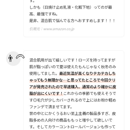
す。
しかも（日焼け止め乳液・化粧下地）ってのが最
高、最強ですね。
是非、混合肌で悩んでる方へおすすめします！！！
引用元：
www.amazon.co.jp
混合肌用が出て嬉しいです！ローズを持ってますが
肌が脂っぽいので夏は使えたもんじゃなく秋冬のみ
使用してました。
最近気温が高くなりテカテカしち
ゃってもう無理かな…と思ってたところで今回クリ
アが発売されたので早速購入、通常のより確かに皮
脂が出にくいです！
これからの季節でも使えそうで
す◎毛穴が少しカバーされるので上にはお粉か軽め
ファンデで済ませてます。
世の中とにかくうるおい至上主義の製品多すぎ、皮
脂多めの人向けの商品ももっと増やして欲しいで
す。そしてカラーコントロールバージョンも作って