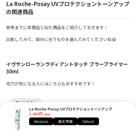
La Roche-Posay UVプロテクショントーンアップ
の関連商品
参考までに本商品と似た商品をご紹介しておきます！
比較してみて、自分に合うものを選んでみてくださいね😃
イヴサンローランラディアントタッチ ブラープライマー
30ml
毛穴が気になる人にはこちらもおすすめです！
良いところ！
La Roche-Posay UVプロテクショントーンアップ
3,960円
✔️ 肌の凹凸をフラットにしてくれる
（税込）
Amazon
楽天市場
Yahoo!
✔️ メイク崩れを防いでくれる
✔️ ゴールドパールがツヤと素肌感を演出