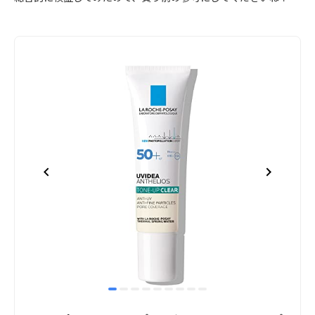
item
item
item
item
item
item
item
item
item
Item
0
1
2
3
4
5
6
7
8