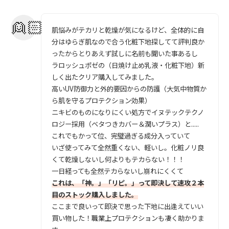
肌悩みがテカリと乾燥が気になるけど、全体的に自
分はゆらぎ肌なので合う化粧下地探してて評判良か
ったからとりあえず試しに名前も聞いた事あるし
ラロッシュポゼの（日焼け止め乳液・化粧下地）新
しく出たクリア購入してみました。
高いUV防御力と外的要因からの防護（大気中物質か
ら肌を守るプロテクション効果）
ニキビのものになりにくい処方でイヌテックテクノ
ロジー採用（ベタつきカバー＆潤いプラス）と.....
これでもかって位、完璧過ぎる成分入っていて
いざ使ってみて全然重くない、軽いし。化粧ノリ良
くて乾燥しないし何よりもテカらない！！！
一日経っても全然テカらないし崩れにくくて
これは、「神。」「リピ。」って即決して速攻２本
目のストック購入しました。
ここまで良いって即決で思った下地に出逢えていい
買い物した！職業上プロテクションも凄く助かりま