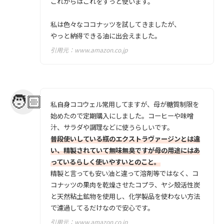
これからはこれをずっと使います。
私は色々なココナッツを試してきましたが、
やっと納得できる油に出会えました。
引用元：
www.amazon.co.jp
私自身ココウェル常用してますが、母が糖質制限を
始めたので定期購入にしました。コーヒーや味噌
汁、サラダや調理などに使うらしいです。
普段使いしている瓶のエクストラヴァージンとは違
い、精製されていて無味無臭ですが母の用途にはあ
っているらしく使いやすいとのこと。
精製と言っても安い油と違って溶剤等ではなく、コ
コナッツの果肉を乾燥させたコプラ、ヤシ殻活性炭
と天然粘土鉱物を使用し、化学製品を使わない方法
で濾過してるだけなので安心です。
引用元：
www.amazon.co.jp