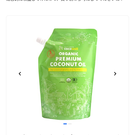
item
item
Item
0
1