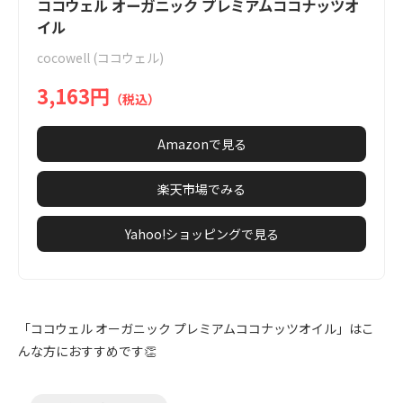
1
ココウェル オーガニック プレミアムココナッツオ
of
イル
2
cocowell (ココウェル)
3,163円
（税込）
Amazonで見る
楽天市場でみる
Yahoo!ショッピングで見る
「ココウェル オーガニック プレミアムココナッツオイル」はこ
んな方におすすめです👏