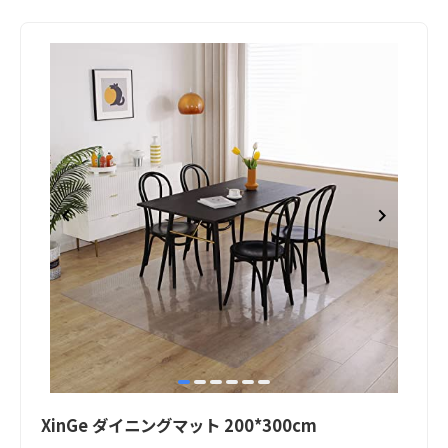
item
item
item
item
item
item
Item
0
1
2
3
4
5
1
XinGe ダイニングマット 200*300cm
of