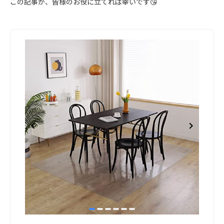
この記事が、皆様のお役に立てれば幸いです😘
item
item
item
item
item
item
Item
0
1
2
3
4
5