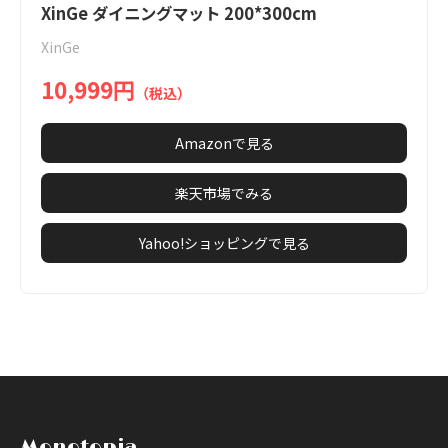
1
XinGe ダイニングマット 200*300cm
of
XinGe
6
10,999円
（税込）
Amazonで見る
楽天市場でみる
Yahoo!ショッピングで見る
Monotopia