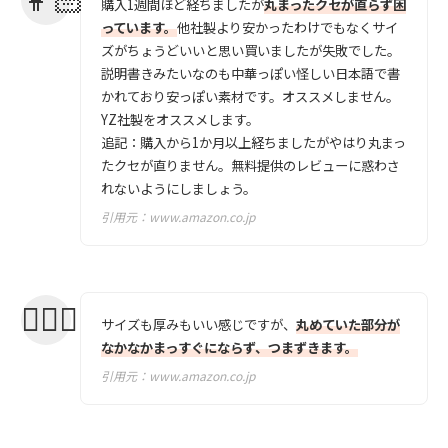
購入1週間ほど経ちましたが
丸まったクセが直らず困
っています。
他社製より安かったわけでもなくサイ
ズがちょうどいいと思い買いましたが失敗でした。
説明書きみたいなのも中華っぽい怪しい日本語で書
かれており安っぽい素材です。オススメしません。
YZ社製をオススメします。
追記：購入から1か月以上経ちましたがやはり丸まっ
たクセが直りません。無料提供のレビューに惑わさ
れないようにしましょう。
引用元：
www.amazon.co.jp
サイズも厚みもいい感じですが、
丸めていた部分が
なかなかまっすぐにならず、つまずきます。
引用元：
www.amazon.co.jp