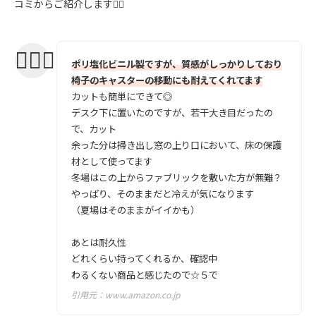
コミからご紹介します💁‍♀️
ポリ塩化ビニル製ですが、質感がしっかりしており
椅子のキャスターの移動にも耐えてくれてます
カットも簡単にできて◎
デスク下に置いたのですが、若干大き目だったの
で、カット
余った分は掃き出し窓の上り口において、床の保護
材として使ってます
冬場はこの上からファブリックを敷いた方が無難？
やっぱり、そのままだと冷えが気になります
（夏場はそのままがイイかも）
あとは耐久性
どれくらい持ってくれるか、確認中
わるくない商品と感じたので☆５で
引用元：
www.amazon.co.jp