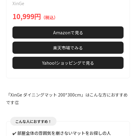
XinGe
6
10,999円
（税込）
Amazonで見る
楽天市場でみる
Yahoo!ショッピングで見る
「XinGe ダイニングマット 200*300cm」はこんな方におすすめ
です👏
こんな人におすすめ！
✔️ 部屋全体の雰囲気を崩さないマットをお探しの人