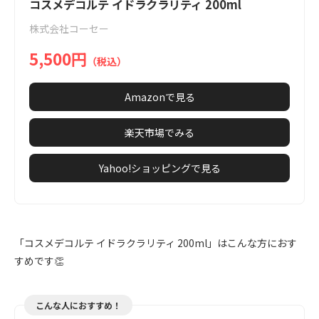
1
コスメデコルテ イドラクラリティ 200ml
of
株式会社コーセー
8
5,500円
（税込）
Amazonで見る
楽天市場でみる
Yahoo!ショッピングで見る
「コスメデコルテ イドラクラリティ 200ml」はこんな方におす
すめです👏
こんな人におすすめ！