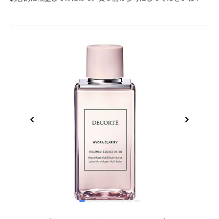
item
item
item
item
item
item
item
item
Item
0
1
2
3
4
5
6
7