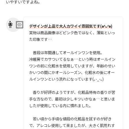
いやすいですよね。
デザインが上品で大人カワイイ雰囲気です(๑❛ᴗ❛๑)
実物は商品画像ほどピンク色ではなく、薄紫といっ
た印象です…
普段は年間通してオールインワンを使用。
冷暖房でカサついてるなぁ…という時はオールイン
ワンの前に化粧水を使用していますが、年齢のせい
かいつの間にかオールシーズン、化粧水の後にオー
ルインワンという流れになっています(｡-_-｡)
香りが好評のようですが、化粧品特有の香りが苦
手な方なので、最初は少しキツいかなぁ…と思いま
したが使用している内に慣れました。
若い頃から手頃な値段の化粧品を試すのが好き
で、アレコレ使用して来ましたが、大きく肌荒れす