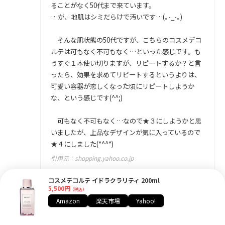
ることがなく50代まで来ています。
…が、地肌はシミだらけで汚いです…(｡-_-｡)
そんな肌状態の50代ですが、こちらのコスメデコ
ルテは可もなく不可もなく…といった感じです。も
うすぐ１本使い切りますが、リピートするか？と言
ったら、効果を求めてリピートするというよりは、
可愛い容器が恋しくなった頃にリピートしようか
な、という感じです(^^;)
可もなく不可もなく…なので★３にしようかと思
いましたが、上品なデザインが気に入っているので
★４にしました(*^^*)
引用元：
shopping.yahoo.co.jp
コスメデコルテ イドラクラリティ 200ml
5,500円
（税込）
Amazon
楽天市場
Yahoo!
乳液と一緒に購入してみました。
年代には合ってい
ないかなぁと思いつつお値段が手頃なので購入して