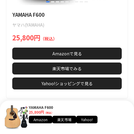
item
item
item
item
item
item
item
item
item
Item
0
1
2
3
4
5
6
7
8
1
YAMAHA F600
of
ヤマハ(YAMAHA)
9
25,800円
（税込）
Amazonで見る
楽天市場でみる
Yahoo!ショッピングで見る
YAMAHA F600
25,800円
（税込）
Amazon
楽天市場
Yahoo!