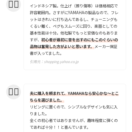
インドネシア製。仕上げ（擦り傷等）は価格相応で
許容範囲内。さすがにYAMAHAの製品なので、フレ
ットはきれいに打ち込んであるし、チューニングも
くるい難く、ペグもスムーズに回り、楽器としての
基本性能は十分。他社製でもっと安価なのもありま
すが、
初心者が最初に音を出すのにもこのぐらいの
品物は奮発した方がよいと思います。
メーカー保証
書が入ってました。
引用元：
shopping.yahoo.co.jp
夫に購入を頼まれて、YAMAHAなら安心かな〜とこ
ちらを選びました。
リビングに置くので、シンプルなデザインも気に入
りました。
全くの初心者ではありませんが、趣味程度に弾くの
であれば十分！！と喜んでいます。