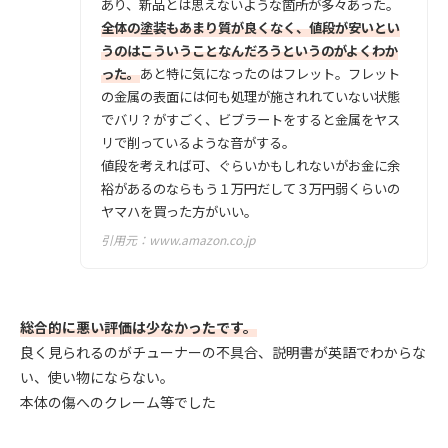
あり、新品とは思えないような箇所が多々あった。
全体の塗装もあまり質が良くなく、値段が安いとい
うのはこういうことなんだろうというのがよくわか
った。
あと特に気になったのはフレット。フレット
の金属の表面には何も処理が施されれていない状態
でバリ？がすごく、ビブラートをすると金属をヤス
リで削っているような音がする。
値段を考えれば可、ぐらいかもしれないがお金に余
裕があるのならもう１万円だして３万円弱くらいの
ヤマハを買った方がいい。
引用元：
www.amazon.co.jp
総合的に悪い評価は少なかったです。
良く見られるのがチューナーの不具合、説明書が英語でわからな
い、使い物にならない。
本体の傷へのクレーム等でした