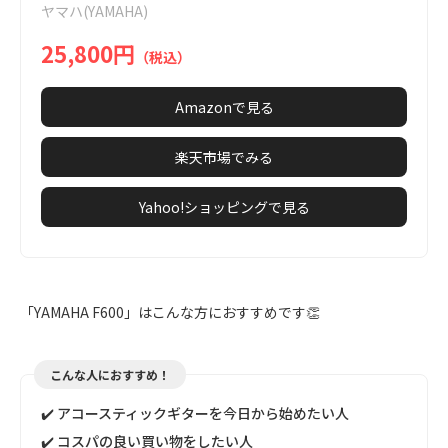
ヤマハ(YAMAHA)
9
25,800円
（税込）
Amazonで見る
楽天市場でみる
Yahoo!ショッピングで見る
「YAMAHA F600」はこんな方におすすめです👏
こんな人におすすめ！
✔️ アコースティックギターを今日から始めたい人
✔️ コスパの良い買い物をしたい人