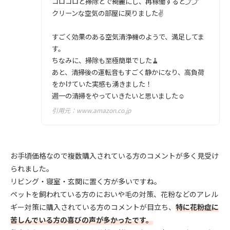
コロコロと掃除とで綺麗にし、再稼働すると⤴︎⤴
クリーンな空気の部屋に戻りました✌️
すごく効果のある空気清浄機のようで、満足してま
す。
ちなみに、掃除も至極簡単でした🧹
あと、清掃後の運転音もすごく静かになり、高負荷
をかけていた実感も湧きました！
週一の清掃をやっていきたいと思いました☺
引用元：
www.amazon.co.jp
お手頃価格なので複数購入されている方のコメントが多く見受け
られました。
リビング・寝室・玄関に置く方が多いですね。
ペットを飼われている方のにおいや毛の対策、花粉などのアレル
ギー対策に購入されている方のコメントが目立ち、
特に花粉症に
苦しんでいる方の喜びの声が多かったです。