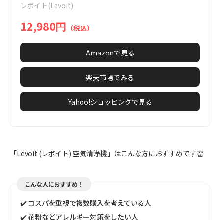
レボイト(Levoit)
8
12,980円
（税込）
Amazonで見る
楽天市場でみる
Yahoo!ショッピングで見る
「Levoit (レボイト) 空気清浄機」はこんな方におすすめです👏
こんな人におすすめ！
✔️ コスパを重視で複数購入を考えている人
✔️ 花粉などアレルギー対策をしたい人