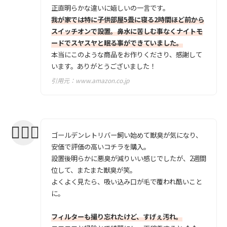
正直明らかな違いに嬉しいの一言です。
我が家では特に子供部屋5畳に寝る2時間ほど前から
スイッチオンで設置。鼻水に苦しむ事なくナイトモ
ードでスヤスヤと眠る事ができていました。
本当にこのような商品をお作りくださり、感謝して
います。ありがとうございました！
引用元：
www.amazon.co.jp
ゴールデンレトリバー飼い始めて獣臭が気になり、
安価で評価の高いコチラを購入。
設置後明らかに悪臭が減りいい感じでしたが、2週間
位して、またまた獣臭が笑。
よくよく見たら、吸い込み口が毛で覆われ酷いこと
に。
フィルターも撮り忘れたけど、すげぇ汚れ。