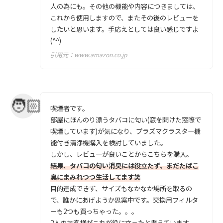
人の為にも。その他の機能や内容につきましては、
これから使用しますので、またその後のレビューを
したいと思います。手応えとしては良い感じですよ
(^^)
引用元：
www.amazon.co.jp
喫煙者です。
部屋にほんのり漂うタバコに匂い(窓を開けた窓際で
喫煙しています)が気になり、プラズマクラスター機
能付き清浄機購入を検討していました。
しかし、レビューが良いことからこちらを購入。
結果、タバコの匂い消臭には役立たず、まだたばこ
臭にまみれつつ生活してます笑
目的達成できず、サイズもなかなか場所を取るの
で、誰かにあげようか思案中です。交換用フィルタ
ーも2つも買っちゃった。。。
2人のお客様がこれが役に立ったと考えています