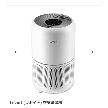
item
item
item
item
item
item
item
item
Item
0
1
2
3
4
5
6
7
1
Levoit (レボイト) 空気清浄機
of