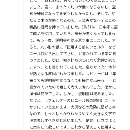
した…。はじめは、音がうるさいので気になってい
ました。更に、まったく匂いが無くならないし、空
気が綺麗になってる気もしなかったし、そして、や
たらと本体が熱くなるので、大丈夫かな〜？とこの
商品に疑問を持っていました。10/31は一日中家に居
て商品を使用していたら、気分が悪くなってしまっ
て、もう一度、説明書を読み返す事にしました。す
ると、丸い形の紙に「使用する前にフェルターをビ
ニール袋から出して下さい」と書かれている事に気
づきました。更に「熱を持ち火災になり危険があり
ます〜」とも書かれていました。危なかった…本体
が熱くなる原因がわかりました。レビューには「年
寄りでも説明書を読まなくても操作が出来る…」と
書かれていたので難しく考えませんでした。確かに
操作は簡単でした。しかし、説明書は読みました。
だけど、【フェルターのビニール袋の説明】は、分
かりにくいと思います。火災などの危険に繋がる事
なので、もっとしっかりわかりやすく大きな文字で
注意喚起すべきだと思いました。是非、目立つよう
に案内して欲しいです、これから購入して使用する