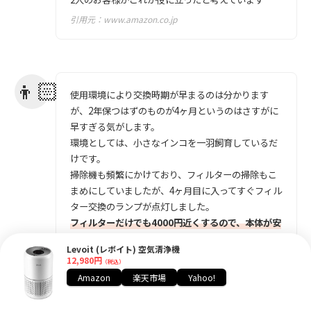
引用元：
www.amazon.co.jp
使用環境により交換時期が早まるのは分かります
が、2年保つはずのものが4ヶ月というのはさすがに
早すぎる気がします。
環境としては、小さなインコを一羽飼育しているだ
けです。
掃除機も頻繁にかけており、フィルターの掃除もこ
まめにしていましたが、4ヶ月目に入ってすぐフィル
ター交換のランプが点灯しました。
フィルターだけでも4000円近くするので、本体が安
くてもコストパフォーマンスは微妙です。
Levoit (レボイト) 空気清浄機
新しいフィルターも4ヶ月で交換サインが出るような
12,980円
（税込）
ら、別の商品も検討します。
Amazon
楽天市場
Yahoo!
引用元：
www.amazon.co.jp