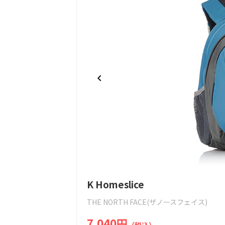
Item
K Homeslice
1
of
THE NORTH FACE(ザノースフェイス)
5
7,040円