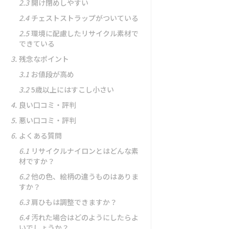
2.3
開け閉めしやすい
2.4
チェストストラップがついている
2.5
環境に配慮したリサイクル素材で
できている
3.
残念なポイント
3.1
お値段が高め
3.2
5歳以上にはすこし小さい
4.
良い口コミ・評判
5.
悪い口コミ・評判
6.
よくある質問
6.1
リサイクルナイロンとはどんな素
材ですか？
6.2
他の色、絵柄の違うものはありま
すか？
6.3
肩ひもは調整できますか？
6.4
汚れた場合はどのようにしたらよ
いでしょうか？