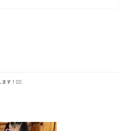
す！💁‍♀️