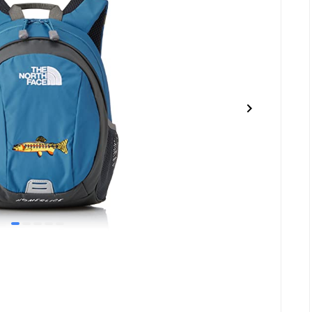
item
item
item
item
item
0
1
2
3
4