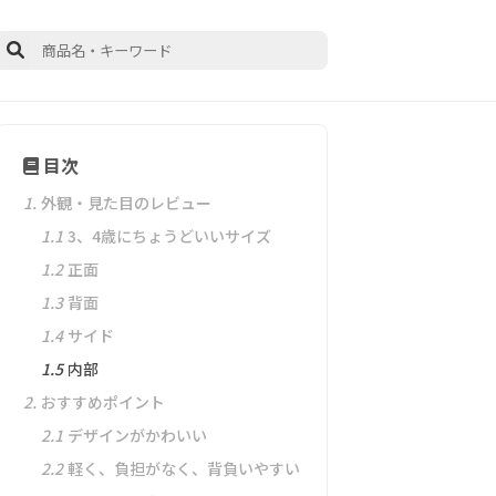
目次
1.
外観・見た目のレビュー
1.1
3、4歳にちょうどいいサイズ
1.2
正面
1.3
背面
1.4
サイド
1.5
内部
2.
おすすめポイント
2.1
デザインがかわいい
2.2
軽く、負担がなく、背負いやすい