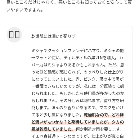
良いところだけじゃなく、悪いところも知っておくと安心して買
いやすいですよね。
乾燥肌には潤いが足りず
ミシャでクッションファンデにハマり、ミシャの艶
→マットと使い、ティルティルの黒21Nを購入。カ
バー力はミシャよりあるかもしれません。ただ、思
ったほど艶感が感じられず、のっぺりした仕上がり
になってしまいました。赤、ピンク、黒の中で黒が
一番薄づきらしいのですが、私には十分厚塗りに感
じられました。もしかしたら使用量が多かったのか
もしれません。その分しみは隠れます。塗り方を研
究します。ほんのり香りがあるので、マスクをかけ
てると少し気になりました。
乾燥肌なので、どれほ
ど潤いがもつかな？と期待していましたが、夕方の
肌は乾燥していました。
何か別途対策を要します。
イエベ春普通トーンなのですが、仕上がりが真っ白