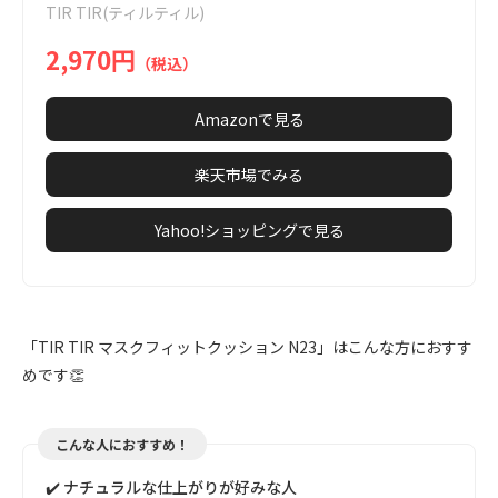
TIR TIR(ティルティル)
7
2,970円
（税込）
Amazonで見る
楽天市場でみる
Yahoo!ショッピングで見る
「TIR TIR マスクフィットクッション N23」はこんな方におすす
めです👏
こんな人におすすめ！
✔️ ナチュラルな仕上がりが好みな人