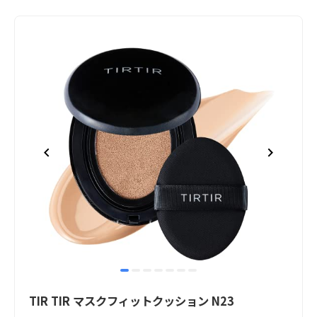
item
item
item
item
item
item
item
Item
0
1
2
3
4
5
6
1
TIR TIR マスクフィットクッション N23
of