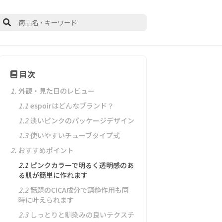
目次
1.
外観・見た目のレビュー
1.1
espoirはどんなブランド？
1.2
淡いピンクのパッケージデザイン
1.3
使いやすいチューブタイプ式
2.
おすすめポイント
2.1
ピンクカラーで明るく透明感のあ
る肌が簡単に作れます
2.2
話題のCICA成分で鎮静作用も同
時に叶えられます
2.3
しっとりと馴染みの良いテクスチ