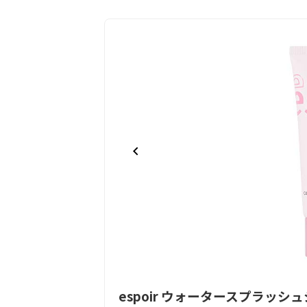
Item
espoir ウォータースプラッ
1