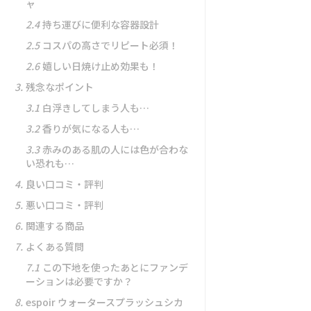
ャ
2.4
持ち運びに便利な容器設計
2.5
コスパの高さでリピート必須！
2.6
嬉しい日焼け止め効果も！
3.
残念なポイント
3.1
白浮きしてしまう人も…
3.2
香りが気になる人も…
3.3
赤みのある肌の人には色が合わな
い恐れも…
4.
良い口コミ・評判
5.
悪い口コミ・評判
6.
関連する商品
7.
よくある質問
7.1
この下地を使ったあとにファンデ
ーションは必要ですか？
8.
espoir ウォータースプラッシュシカ