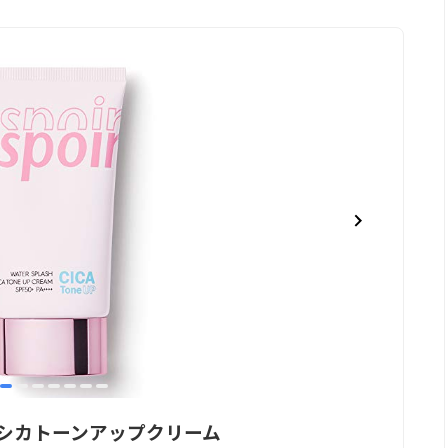
item
item
item
item
item
item
item
0
1
2
3
4
5
6
シュシカトーンアップクリーム