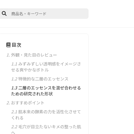
目次
1.
外観・見た目のレビュー
1.1
みずみずしい透明感をイメージさ
せる爽やかなボトル
1.2
特徴的な二層のエッセンス
1.3
二層のエッセンスを混ぜ合わせる
ための研究された形状
2.
おすすめポイント
2.1
肌本来の酵素の力を活性化させて
くれる
2.2
毛穴が目立たないキメの整った肌
へ