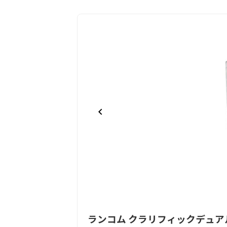
Item
ランコム クラリフィックデュ
1