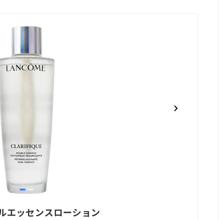
item
item
0
1
アルエッセンスローション