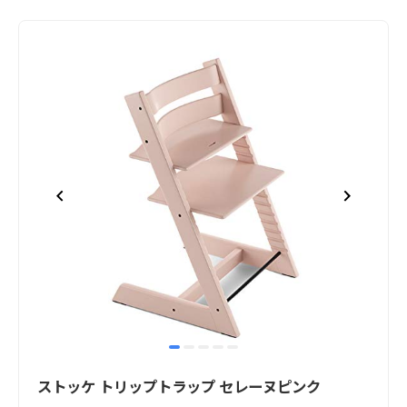
item
item
item
item
item
Item
0
1
2
3
4
1
ストッケ トリップトラップ セレーヌピンク
of