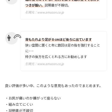
つきが酷い。
説明書が不親切。
引用元：
www.amazon.co.jp
背もたれより足が８cmほど後ろに出ています
狭い空間に置くと年に数回は足の指を強打すること
に･･･
椅子の後方を広くとれる方にお勧めします
引用元：
www.amazon.co.jp
良い評価が多い中、このような意見もあったのでまとめます。
・お尻が痛いのか嫌がって座らない
・組み立てにくい
・説明書が不親切