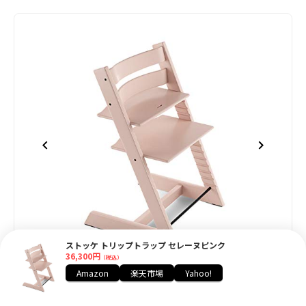
ストッケ トリップトラップ セレーヌピンク
36,300円
（税込）
item
item
item
item
item
Item
Amazon
楽天市場
Yahoo!
0
1
2
3
4
1
ストッケ トリップトラップ セレーヌピンク
of