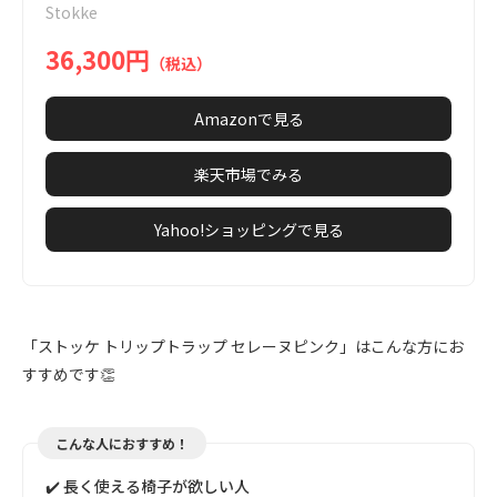
Stokke
5
36,300円
（税込）
Amazonで見る
楽天市場でみる
Yahoo!ショッピングで見る
「ストッケ トリップトラップ セレーヌピンク」はこんな方にお
すすめです👏
こんな人におすすめ！
✔️ 長く使える椅子が欲しい人