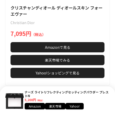
Item
0
1
2
1
クリスチャンディオール ディオールスキン フォー
of
エヴァー
3
Christian Dior
7,095円
（税込）
Amazonで見る
楽天市場でみる
Yahoo!ショッピングで見る
ナーズ ライトリフレクティングセッティングパウダー プレス
トN
関連記事：
5,200円
（税込）
クリスチャンディオール ディオールスキン フォーエヴァーをレ
Amazon
楽天市場
Yahoo!
ビューしてみた！