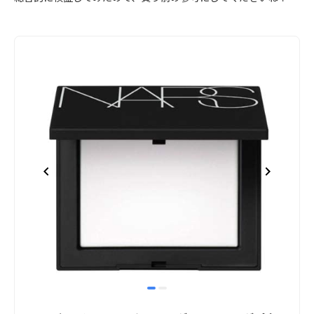
item
item
Item
0
1