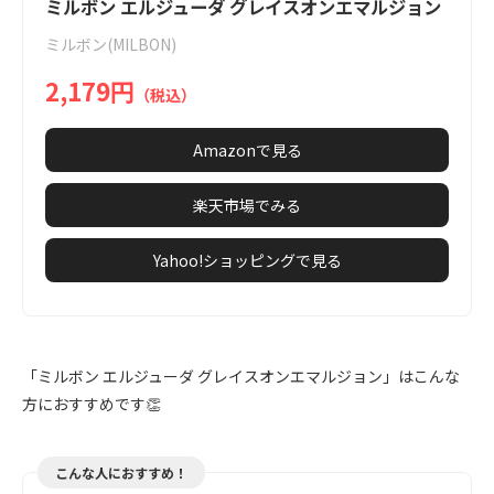
1
ミルボン エルジューダ グレイスオンエマルジョン
of
ミルボン(MILBON)
1
2,179円
（税込）
Amazonで見る
楽天市場でみる
Yahoo!ショッピングで見る
「ミルボン エルジューダ グレイスオンエマルジョン」はこんな
方におすすめです👏
こんな人におすすめ！