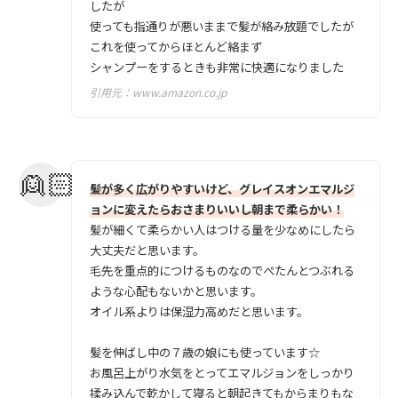
したが
使っても指通りが悪いままで髪が絡み放題でしたが
これを使ってからほとんど絡まず
シャンプーをするときも非常に快適になりました
引用元：
www.amazon.co.jp
髪が多く広がりやすいけど、グレイスオンエマルジ
ョンに変えたらおさまりいいし朝まで柔らかい！
髪が細くて柔らかい人はつける量を少なめにしたら
大丈夫だと思います。
毛先を重点的につけるものなのでぺたんとつぶれる
ような心配もないかと思います。
オイル系よりは保湿力高めだと思います。
髪を伸ばし中の７歳の娘にも使っています☆
お風呂上がり水気をとってエマルジョンをしっかり
揉み込んで乾かして寝ると朝起きてもからまりもな