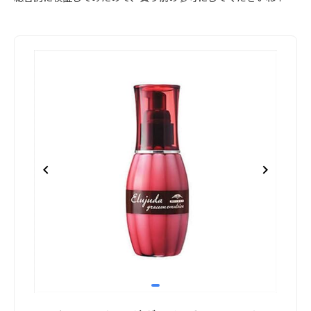
item
Item
0