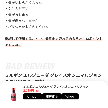
・髪がやわらかくなった
・保湿力が高い
・髪がまとまる
・髪が傷まなくなった
・パサつきをおさえてくれる
継続して使用することで、髪質まで変わるのもうれしいポイント
ですよね。
ミルボン エルジューダ グレイスオンエマルジョン
の悪い口コミ・評判
ミルボン エルジューダ グレイスオンエマルジョン
2,179円
（税込）
次に、他の方々のリアルな感想や悪評も紹介します💁‍♀️
Amazon
楽天市場
Yahoo!
良いところだけじゃなく、悪いところも知っておくと安心して買