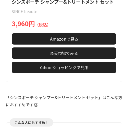
1
シンスボーテ シャンプー&トリートメント セット
of
SINCE beaute
7
3,960円
（税込）
Amazonで見る
楽天市場でみる
Yahoo!ショッピングで見る
「シンスボーテ シャンプー&トリートメント セット」はこんな方
におすすめです👏
こんな人におすすめ！