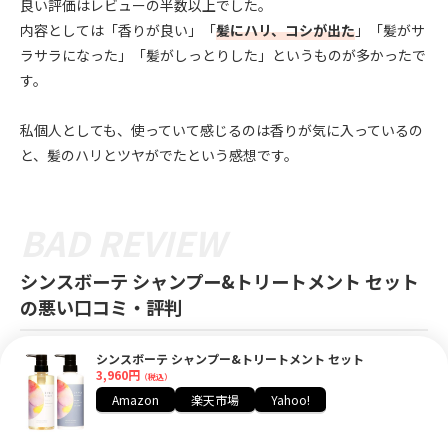
良い評価はレビューの半数以上でした。
内容としては「香りが良い」「
髪にハリ、コシが出た
」「髪がサ
ラサラになった」「髪がしっとりした」というものが多かったで
す。
私個人としても、使っていて感じるのは香りが気に入っているの
と、髪のハリとツヤがでたという感想です。
シンスボーテ シャンプー&トリートメント セット
の悪い口コミ・評判
次に、他の方々のリアルな感想や悪評も紹介します💁‍♀️
シンスボーテ シャンプー&トリートメント セット
3,960円
（税込）
良いところだけじゃなく、悪いところも知っておくと安心して買
Amazon
楽天市場
Yahoo!
いやすいですよね。