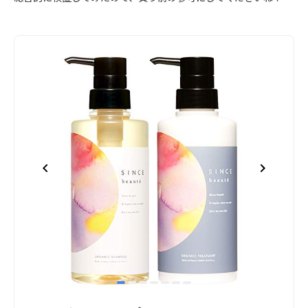
item
item
item
item
item
item
item
Item
0
1
2
3
4
5
6