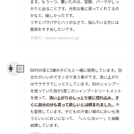
ます。もう一つ、驚いたのは、翌朝、パーマがしっ
かりと出ることです。元気な髪に戻ってくれてるの
かなと、嬉しかったです。
ツヤとパサパサとハリのなさで、悩んでいる方には
是非おすすめしたいです。
引用元：
review.rakuten.co.jp
60代の母と5歳の子どもと一緒に使用しています。泡
立ちがいいのですっきり洗う事ができ、洗い上がり
はサラサラでしっとりしています。別のシャンプー
を使っていた母が1度このシャンプートリートメント
を使って、
洗い上がりのしっとり感に惚れ込み、す
ぐに自分の分も買って欲しいとは頼まれました。
今
も愛用しています。子どもの汗臭い頭のにおいも洗
うといいにおいになって、「いいにおいー」と自画
自賛しています。
引用元：
review.rakuten.co.jp