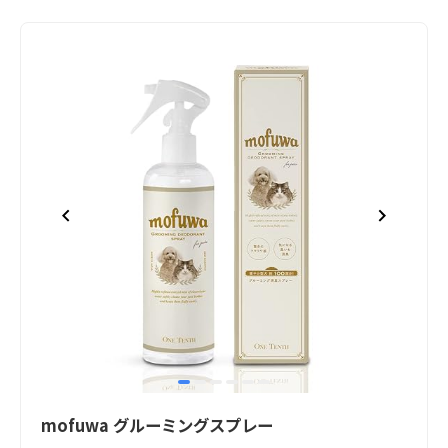
item
item
item
item
item
item
Item
0
1
2
3
4
5
1
mofuwa グルーミングスプレー
of