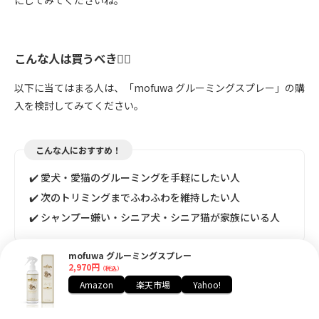
こんな人は買うべき🙆‍♀️
以下に当てはまる人は、「mofuwa グルーミングスプレー」の購
入を検討してみてください。
こんな人におすすめ！
✔️ 愛犬・愛猫のグルーミングを手軽にしたい人
✔️ 次のトリミングまでふわふわを維持したい人
✔️ シャンプー嫌い・シニア犬・シニア猫が家族にいる人
mofuwa グルーミングスプレー
2,970円
（税込）
Amazon
楽天市場
Yahoo!
こんな人は買う前によく考えて🙅‍♀️