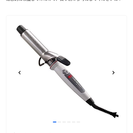
item
item
item
item
item
item
Item
0
1
2
3
4
5