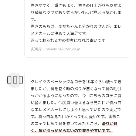
巻きやすく、重さもよく、巻きの仕上がりも以前よ
り綺麗なツヤがあり柔らかい毛束に見える気がしま
す。
巻きのもちは、まだちゃんと分かりませんが、エレ
メアカールに決めて大満足です。
迷っておられる方の参考になれば幸いです
引用元：
review.rakuten.co.jp
クレイツのベーシックなコテを10年くらい使ってき
ましたが、髪を巻く時の滑りが悪くなって髪の毛引
っかかるようになったので、今回こちらのコテに買
い替えました。今度買い替えるなら見た目が真っ白
なエレメアカールにしようと思っていたので満足で
す。真っ白な見た目がとっても可愛いです。実際こ
のコテで初めて髪を巻いてみたところ、
滑りが良
く、髪が引っかからないので巻きやすいです。