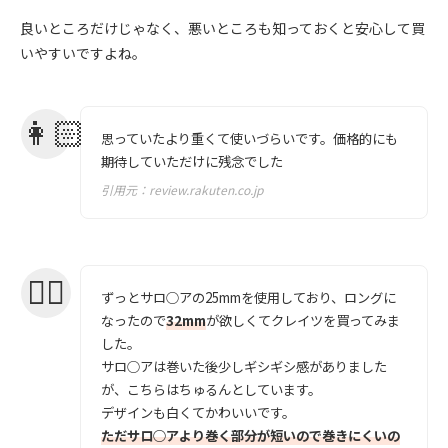
良いところだけじゃなく、悪いところも知っておくと安心して買
いやすいですよね。
思っていたより重くて使いづらいです。価格的にも
期待していただけに残念でした
引用元：
review.rakuten.co.jp
ずっとサロ○アの25mmを使用しており、ロングに
なったので
32mm
が欲しくてクレイツを買ってみま
した。
サロ○アは巻いた後少しギシギシ感がありました
が、こちらはちゅるんとしています。
デザインも白くてかわいいです。
ただサロ○アより巻く部分が短いので巻きにくいの