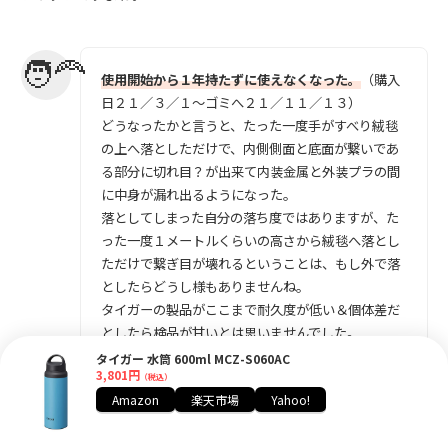
使用開始から１年持たずに使えなくなった。
（購入
日２１／３／１～ゴミへ２１／１１／１３）
どうなったかと言うと、たった一度手がすべり絨毯
の上へ落としただけで、内側側面と底面が繋いであ
る部分に切れ目？が出来て内装金属と外装プラの間
に中身が漏れ出るようになった。
落としてしまった自分の落ち度ではありますが、た
った一度１メートルくらいの高さから絨毯へ落とし
ただけで繋ぎ目が壊れるということは、もし外で落
としたらどうし様もありませんね。
タイガーの製品がここまで耐久度が低い＆個体差だ
としたら検品が甘いとは思いませんでした。
タイガー 水筒 600ml MCZ-S060AC
引用元：
www.amazon.co.jp
3,801円
（税込）
Amazon
楽天市場
Yahoo!