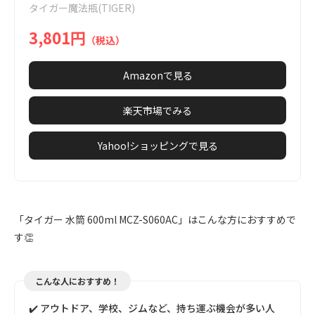
タイガー魔法瓶(TIGER)
8
3,801円
（税込）
Amazonで見る
楽天市場でみる
Yahoo!ショッピングで見る
「タイガー 水筒 600ml MCZ-S060AC」はこんな方におすすめで
す👏
こんな人におすすめ！
✔️ アウトドア、学校、ジムなど、持ち運ぶ機会が多い人