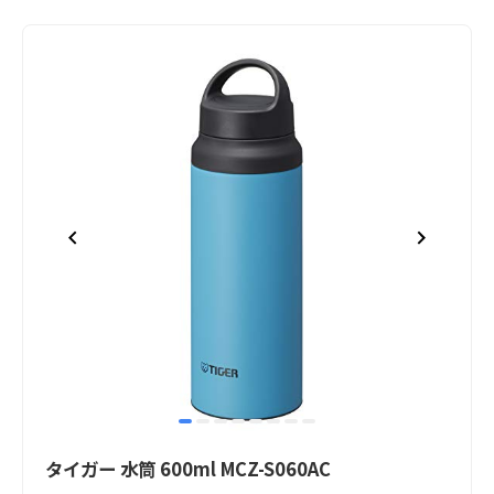
item
item
item
item
item
item
item
item
Item
0
1
2
3
4
5
6
7
1
タイガー 水筒 600ml MCZ-S060AC
of