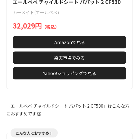
1
エールベベ チャイルドシート パパット 2 CF530
of
カーメイト(エールベベ)
11
32,029円
（税込）
Amazonで見る
楽天市場でみる
Yahoo!ショッピングで見る
「エールベベ チャイルドシート パパット 2 CF530」はこんな方
におすすめです👏
こんな人におすすめ！