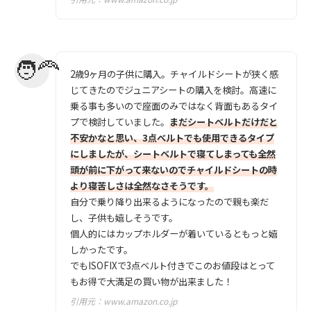
2歳9ヶ月の子供に購入。チャイルドシートが狭く感
じてきたのでジュニアシートの購入を検討。高速に
乗る事も多いので座面のみではなく背面もあるタイ
プで検討していました。
まだシートベルトだけだと
不安かなと思い、3点ベルトでも使用できるタイプ
にしましたが、シートベルトで寝てしまっても全然
頭が前に下がって来ないのでチャイルドシートの時
より寝苦しさは全然なさそうです。
自分で乗り降り出来るようになったので親も楽だ
し、子供も嬉しそうです。
個人的にはカップホルダーが着いているともっと嬉
しかったです。
でもISOFIXで3点ベルト付きでこのお値段はとって
もお得で大満足の買い物が出来ました！
引用元：
www.amazon.co.jp