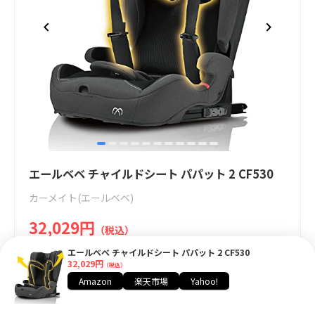
item
item
item
item
item
item
item
item
item
item
item
Item
0
1
2
3
4
5
6
7
8
9
10
1
エールベベ チャイルドシート パパット 2 CF530
of
カーメイト(エールベベ)
11
32,029円
（税込）
エールベベ チャイルドシート パパット 2 CF530
32,029円
Amazonで見る
（税込）
Amazon
楽天市場
Yahoo!
楽天市場でみる