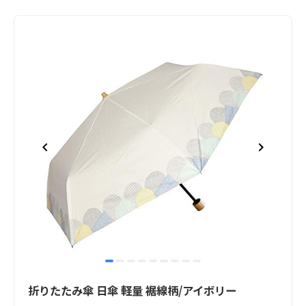
item
item
item
item
item
item
item
item
item
Item
0
1
2
3
4
5
6
7
8
1
折りたたみ傘 日傘 軽量 裾線柄/アイボリー
of