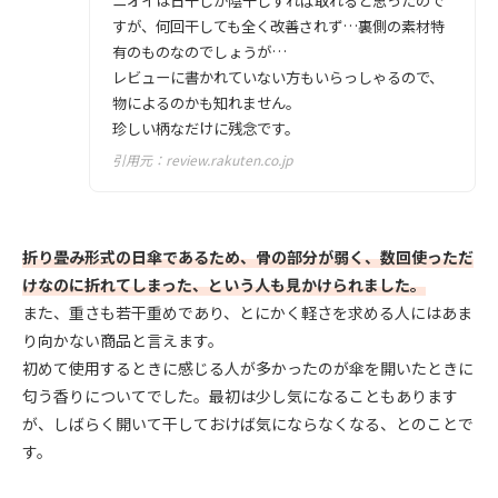
ニオイは日干しか陰干しすれば取れると思ったので
すが、何回干しても全く改善されず…裏側の素材特
有のものなのでしょうが…
レビューに書かれていない方もいらっしゃるので、
物によるのかも知れません。
珍しい柄なだけに残念です。
引用元：
review.rakuten.co.jp
折り畳み形式の日傘であるため、骨の部分が弱く、数回使っただ
けなのに折れてしまった、という人も見かけられました。
また、重さも若干重めであり、とにかく軽さを求める人にはあま
り向かない商品と言えます。
初めて使用するときに感じる人が多かったのが傘を開いたときに
匂う香りについてでした。最初は少し気になることもあります
が、しばらく開いて干しておけば気にならなくなる、とのことで
す。