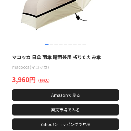
item
item
item
item
item
item
item
item
item
Item
0
1
2
3
4
5
6
7
8
1
マコッカ 日傘 雨傘 晴雨兼用 折りたたみ傘
of
macocca(マコッカ)
9
3,960円
（税込）
Amazonで見る
楽天市場でみる
Yahoo!ショッピングで見る