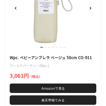
item
item
item
item
item
item
item
Item
0
1
2
3
4
5
6
1
Wpc. ベビーアンブレラ ベージュ 50cm CO-911
of
ワールドパーティー(Wpc.)
7
3,061円
（税込）
Amazonで見る
楽天市場でみる