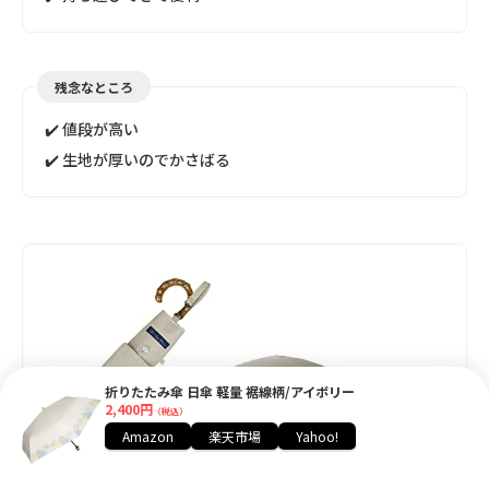
残念なところ
✔️ 値段が高い
✔️ 生地が厚いのでかさばる
折りたたみ傘 日傘 軽量 裾線柄/アイボリー
2,400円
（税込）
Amazon
楽天市場
Yahoo!