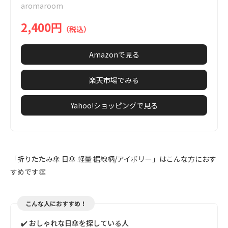
aromaroom
9
2,400円
（税込）
Amazonで見る
楽天市場でみる
Yahoo!ショッピングで見る
「折りたたみ傘 日傘 軽量 裾線柄/アイボリー」はこんな方におす
すめです👏
こんな人におすすめ！
✔️ おしゃれな日傘を探している人