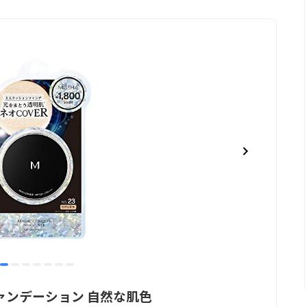
item
item
item
item
item
item
item
0
1
2
3
4
5
6
ファンデーション 自然な肌色