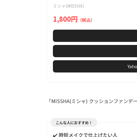
of
ミシャ(MISSHA)
7
1,800円
（税込）
Ya
「MISSHA(ミシャ) クッションファン
こんな人におすすめ！
✔️ 時短メイクで仕上げたい人