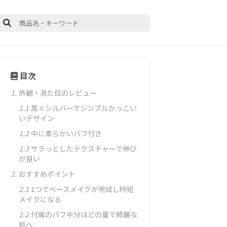
目次
1.
外観・見た目のレビュー
1.1
黒×シルバーでシンプルかっこい
いデザイン
1.2
中に柔らかいパフ付き
1.3
サラっとしたテクスチャーで伸び
が良い
2.
おすすめポイント
2.1
1つでベースメイクが完成し時短
メイクになる
2.2
付属のパフ半分ほどの量で綺麗な
肌へ