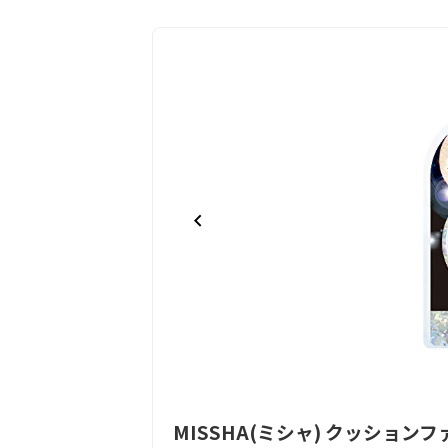
Item
MISSHA(ミシャ) クッション
1