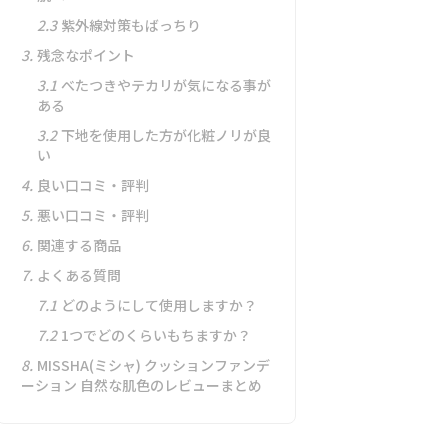
2.3
紫外線対策もばっちり
3.
残念なポイント
3.1
べたつきやテカリが気になる事が
ある
3.2
下地を使用した方が化粧ノリが良
い
4.
良い口コミ・評判
5.
悪い口コミ・評判
6.
関連する商品
7.
よくある質問
7.1
どのようにして使用しますか？
7.2
1つでどのくらいもちますか？
8.
MISSHA(ミシャ) クッションファンデ
ーション 自然な肌色のレビューまとめ