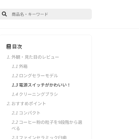
目次
1.
外観・見た目のレビュー
1.1
外箱
1.2
ロングセラーモデル
1.3
電源スイッチがかわいい！
1.4
クリーニングブラシ
2.
おすすめポイント
2.1
コンパクト
2.2
コーヒー粉の粒子を9段階から選
べる
2.3
ファインセラミック臼歯