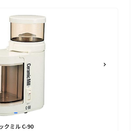
item
0
ックミル C-90