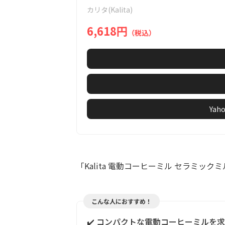
of
カリタ(Kalita)
1
6,618円
（税込）
Ya
「Kalita 電動コーヒーミル セラミック
こんな人におすすめ！
✔️ コンパクトな電動コーヒーミルを