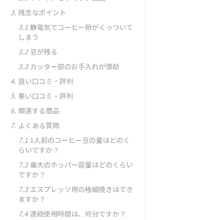
3.
残念なポイント
3.1
静電気でコーヒー粉がくっついて
しまう
3.2
豆が残る
3.3
カッター部のお手入れが億劫
4.
良い口コミ・評判
5.
悪い口コミ・評判
6.
関連する商品
7.
よくある質問
7.1
1人前のコーヒー豆の量はどのく
らいですか？
7.2
最大のホッパー容量はどのくらい
ですか？
7.3
エスプレッソ用の極細挽きはでき
ますか？
7.4
連続使用時間は、何分ですか？