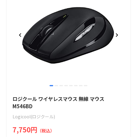
item
item
item
item
item
item
item
item
Item
0
1
2
3
4
5
6
7
1
ロジクール ワイヤレスマウス 無線 マウス
of
M546BD
8
Logicool(ロジクール)
7,750円
（税込）