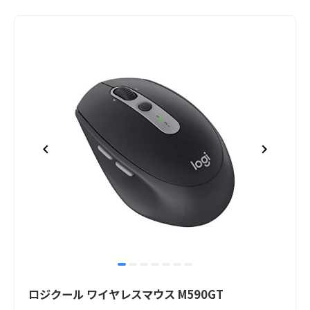
item
item
item
item
item
item
item
Item
0
1
2
3
4
5
6
1
ロジクール ワイヤレスマウス M590GT
of