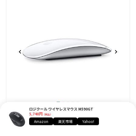
item
item
item
item
item
Item
ロジクール ワイヤレスマウス M590GT
0
1
2
3
4
5,740円
1
Apple Magic Mouse
（税込）
of
Amazon
楽天市場
Yahoo!
Apple(アップル)
5