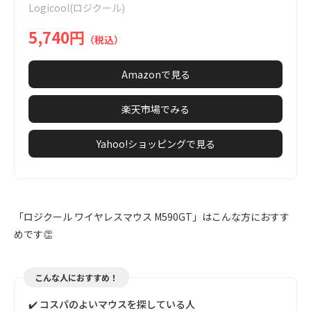
Logicool(ロジクール)
7
5,740円
（税込）
Amazonで見る
楽天市場でみる
Yahoo!ショッピングで見る
「ロジクール ワイヤレスマウス M590GT」はこんな方におすす
めです👏
こんな人におすすめ！
✔️ コスパのよいマウスを探している人