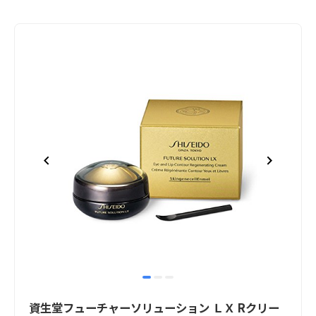
item
item
item
Item
0
1
2
1
資生堂フューチャーソリューション ＬＸ Rクリー