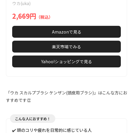
ウカ(uka)
5
2,669円
（税込）
Amazonで見る
楽天市場でみる
Yahoo!ショッピングで見る
「ウカ スカルプブラシ ケンザン(頭皮用ブラシ)」はこんな方にお
すすめです👏
こんな人におすすめ！
✔️ 頭のコリや疲れを日常的に感じている人