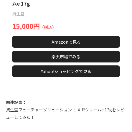
of
ムe 17g
3
資生堂
15,000円
（税込）
Amazonで見る
楽天市場でみる
Yahoo!ショッピングで見る
関連記事：
資生堂フューチャーソリューション ＬＸ Rクリームe 17gをレビ
ューしてみた！