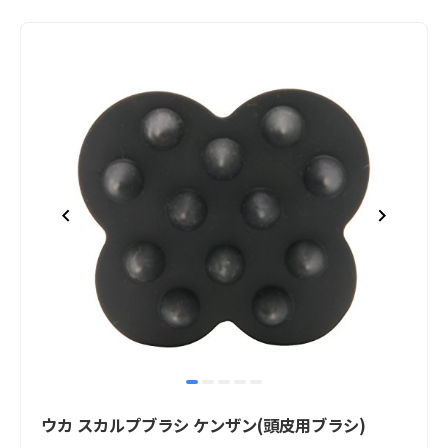
item
item
item
item
item
Item
0
1
2
3
4
1
ウカ スカルプブラシ ケンザン(頭皮用ブラシ)
of