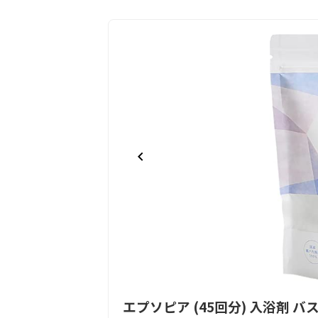
Item
エプソピア (45回分) 入浴剤 バ
1