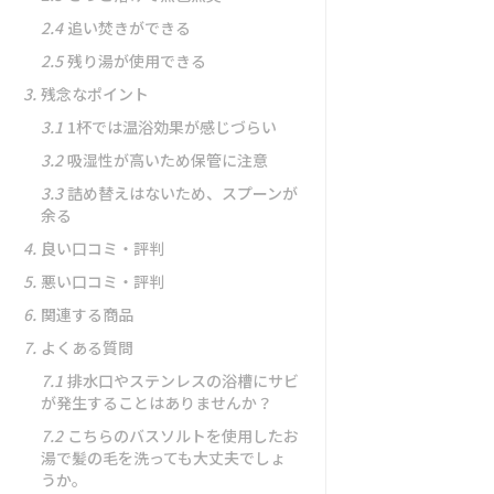
2.4
追い焚きができる
2.5
残り湯が使用できる
3.
残念なポイント
3.1
1杯では温浴効果が感じづらい
3.2
吸湿性が高いため保管に注意
3.3
詰め替えはないため、スプーンが
余る
4.
良い口コミ・評判
5.
悪い口コミ・評判
6.
関連する商品
7.
よくある質問
7.1
排水口やステンレスの浴槽にサビ
が発生することはありませんか？
7.2
こちらのバスソルトを使用したお
湯で髪の毛を洗っても大丈夫でしょ
うか。