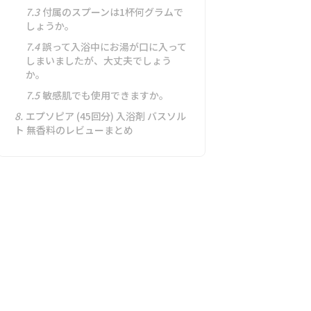
7.3
付属のスプーンは1杯何グラムで
しょうか。
7.4
誤って入浴中にお湯が口に入って
しまいましたが、大丈夫でしょう
か。
7.5
敏感肌でも使用できますか。
8.
エプソピア (45回分) 入浴剤 バスソル
ト 無香料のレビューまとめ