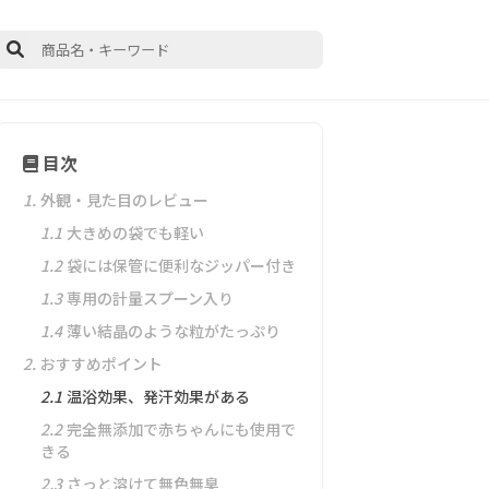
目次
1.
外観・見た目のレビュー
1.1
大きめの袋でも軽い
1.2
袋には保管に便利なジッパー付き
1.3
専用の計量スプーン入り
1.4
薄い結晶のような粒がたっぷり
2.
おすすめポイント
2.1
温浴効果、発汗効果がある
2.2
完全無添加で赤ちゃんにも使用で
きる
2.3
さっと溶けて無色無臭