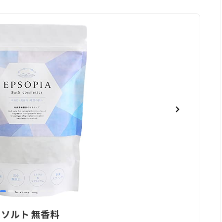
item
item
item
item
item
item
item
0
1
2
3
4
5
6
スソルト 無香料