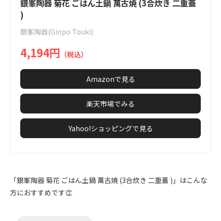
1
銀峯陶器 菊花 ごはん土鍋 萬古焼 (3合炊き 二重蓋
of
)
7
銀峯陶器(Ginpo Touki)
4,194円
（税込）
Amazonで見る
楽天市場でみる
Yahoo!ショッピングで見る
「銀峯陶器 菊花 ごはん土鍋 萬古焼 (3合炊き 二重蓋 )」はこんな
方におすすめです👏