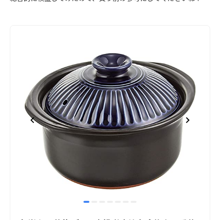
item
item
item
item
item
item
item
Item
0
1
2
3
4
5
6