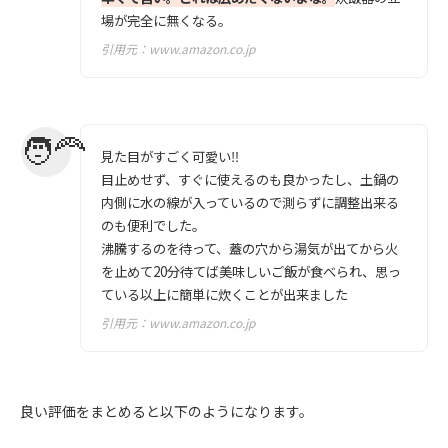
場が完全に無くなる。
引用元：
www.amazon.co.jp
見た目がすごく可愛い‼︎
目止めせず、すぐに使えるのも良かったし、土鍋の
内側に水の線が入っているので測らずに調整出来る
のも便利でした。
沸騰するのを待って、蓋の穴から湯気が出てから火
を止めて20分待てば美味しいご飯が食べられ、思っ
ている以上に簡単に炊くことが出来ました
引用元：
www.amazon.co.jp
良い評価をまとめると以下のようになります。