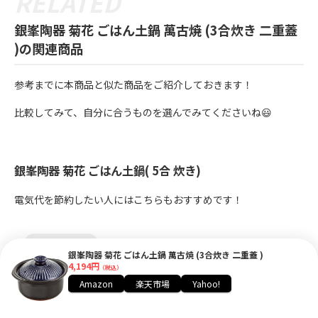
銀峯陶器 菊花 ごはん土鍋 萬古焼 (3合炊き 二重蓋
)の関連商品
参考までに本商品と似た商品をご紹介しておきます！
比較してみて、自分に合うものを選んでみてくださいね😃
銀峯陶器 菊花 ごはん土鍋( 5合 炊き)
電気代を節約したい人にはこちらもおすすめです！
良いところ！
銀峯陶器 菊花 ごはん土鍋 萬古焼 (3合炊き 二重蓋 )
4,194円
（税込）
✔️ ご飯が簡単に美味しく炊けます。
Amazon
楽天市場
Yahoo!
✔️ 玄米も炊き込みご飯も美味しく炊けちゃいます。
✔️ 短時間でご飯が炊けます。