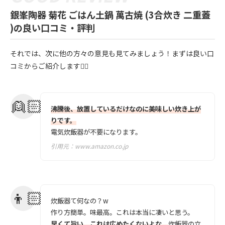
銀峯陶器 菊花 ごはん土鍋 萬古焼 (3合炊き 二重蓋
)の良い口コミ・評判
それでは、次に他の方々の意見も見てみましょう！まずは良い口
コミからご紹介します💁‍♀️
沸騰後、放置しているだけなのに美味しい炊き上が
りです。
電気炊飯器が不要になります。
引用元：
www.amazon.co.jp
炊飯器て何なの？w
作り方簡単。味最高。これは本当に凄いと思う。
早くて旨い。これは広めたくないよな。
炊飯器の立