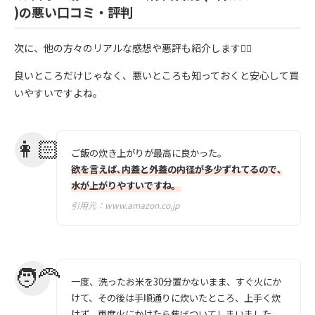
)の悪い口コミ・評判
次に、他の方々のリアルな感想や悪評も紹介します💁‍♀️
良いところだけじゃなく、悪いところも知っておくと安心して買
いやすいですよね。
ご飯の炊き上がりが最高に良かった。
欲を言えば､内蓋と外蓋の内径が多少ずれてるので､
水が上がりやすいですね。
引用元：
www.amazon.co.jp
一度、洗ったお米を30分置かないまま、すぐ火にか
けて、その後は手順通りに炊いたところ、上手く炊
けず。再度火にかけたら焦げついてしまいました。