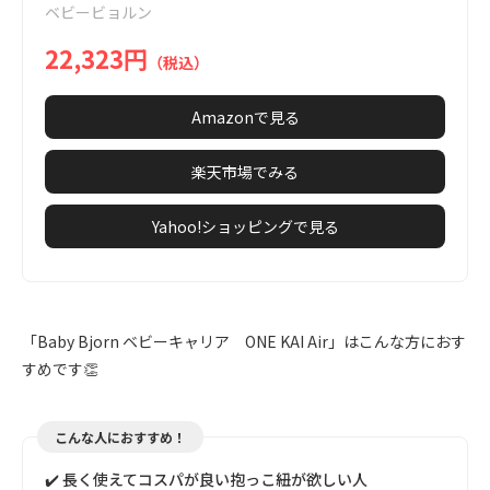
ベビービョルン
8
22,323円
（税込）
Amazonで見る
楽天市場でみる
Yahoo!ショッピングで見る
「Baby Bjorn ベビーキャリア ONE KAI Air」はこんな方におす
すめです👏
こんな人におすすめ！
✔️ 長く使えてコスパが良い抱っこ紐が欲しい人