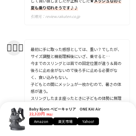
して買い直しましたが正解でした★
メッシュなので
夏も乗り切れそうです♪♪
引用元：
review.rakuten.co.jp
最初に手に取った感想としては、重い？でしたが、
サイズ調整と機能理解後にいざ、乗せると…
今までのスリングとは肩での固定位置が違う＆肩の
後ろに止め金がないので後ろ手に止める必要がな
く、食い込みもない。
子どもとの間にメッシュが一枚かむので、暑さの体
感が違う。
スリングしたまま座ったときに子どもの体勢に無理
がないのか、何時ものようにモジモジせずにそのま
Baby Bjorn ベビーキャリア ONE KAI Air
ま眠っていました。
22,323円
（税込）
抱っこしたまま、おんぶへの切り替えも腕が子ども
Amazon
楽天市場
Yahoo!
に当たらないようにコツを掴めば楽チン。
ただ、背中で寝てしまった子どもを降ろすのはエル