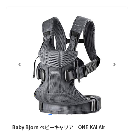
item
item
item
item
item
item
item
item
Item
0
1
2
3
4
5
6
7
1
Baby Bjorn ベビーキャリア ONE KAI Air
of