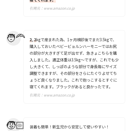
引用元：
www.amazon.co.jp
2
,.
2
kgで産まれた為、1ヶ月検診後でまだ3.5kgで、
購入しておいたベビービョルンハーモニーではお尻
の部分が大きすぎて足が出せず、急きょこちらを購
入しました。適正体重は3.5kg〜ですが、これでも少
し大きくて、しっぽのような部分で身長毎にサイズ
調整できますが、その部分をさらにたぐりよせてち
ょうど良くなりました。これで抱っこするとすぐに
寝てくれます。ブラックがあると良かったです。
引用元：
www.amazon.co.jp
装着も簡単！新生児から安定して使いやすい！