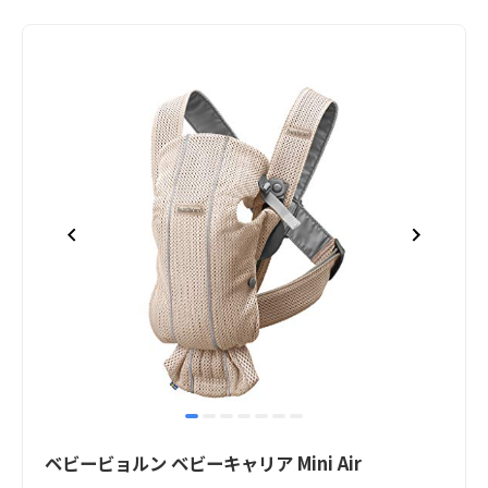
item
item
item
item
item
item
item
Item
0
1
2
3
4
5
6
1
ベビービョルン ベビーキャリア Mini Air
of