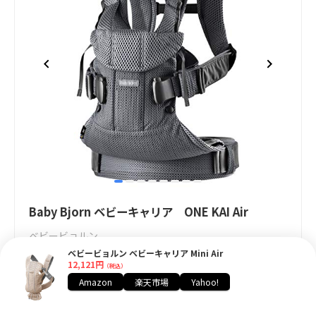
item
item
item
item
item
item
item
item
Item
0
1
2
3
4
5
6
7
1
Baby Bjorn ベビーキャリア ONE KAI Air
of
ベビービョルン
8
ベビービョルン ベビーキャリア Mini Air
22,323円
12,121円
（税込）
（税込）
Amazon
楽天市場
Yahoo!
Amazonで見る