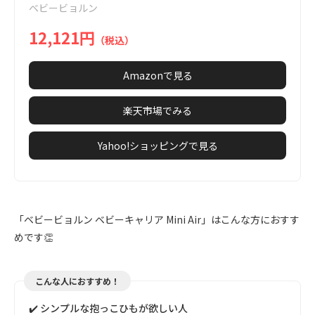
ベビービョルン
7
12,121円
（税込）
Amazonで見る
楽天市場でみる
Yahoo!ショッピングで見る
「ベビービョルン ベビーキャリア Mini Air」はこんな方におすす
めです👏
こんな人におすすめ！
✔️ シンプルな抱っこひもが欲しい人