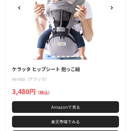
item
item
item
item
item
item
item
item
Item
0
1
2
3
4
5
6
7
1
ケラッタ ヒップシート 抱っこ紐
of
kerätä（ケラッタ）
8
3,480円
（税込）
Amazonで見る
楽天市場でみる