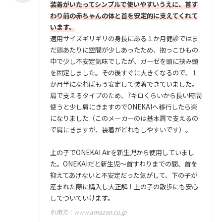
装着がいたってシンプルで使いやすいうえに、首す
わり前の赤ちゃんの体と首を安定的に支えてくれて
います。
適用サイズギリギリの身長にある１か月健診ではま
だ頭あたりに空間が少しあったため、抱っこひもの
中で少し不安定気味でしたが、ガーゼを頭に挟み頭
を固定しました。その後すぐに大きくなるので、１
か月半になればもう安定して装着できていました。
肩で支えるタイプのため、7キロくらいから長い時間
使うと少し肩にきますのでONEKAIへ移行したら楽
になりました（このメーカーのは基本肩で支えるの
で肩にきますが、装着がどれもしやすいです）。
上の子でONEKAI Airを新生児から使用していまし
た。ONEKAIだと新生児～首すわりまでの間、首を
抑えてあげないと不安定だった気がして、下の子が
産まれた際に購入し大正解！上の子の散歩にも安心
してついていけます。
引用元：
www.amazon.co.jp