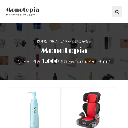
Monotopia
モノガダイスキ『モノトピア』
愛する『モノ』がきっと見つかる✨
Monotopia
1,000
\レビュー件数
件以上の口コミレビューサイト/