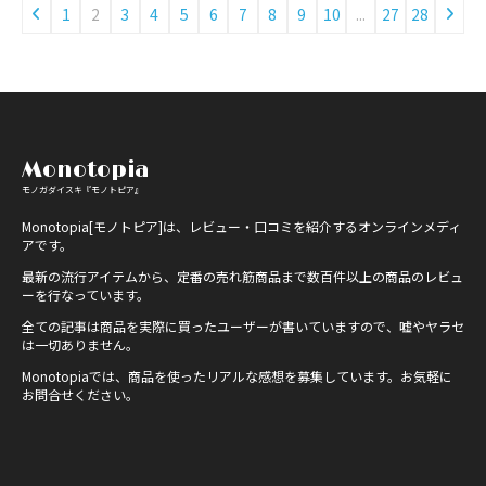
1
2
3
4
5
6
7
8
9
10
...
27
28
Monotopia
モノガダイスキ『モノトピア』
Monotopia[モノトピア]は、レビュー・口コミを紹介するオンラインメディ
アです。
最新の流行アイテムから、定番の売れ筋商品まで数百件以上の商品のレビュ
ーを行なっています。
全ての記事は商品を実際に買ったユーザーが書いていますので、嘘やヤラセ
は一切ありません。
Monotopiaでは、商品を使ったリアルな感想を募集しています。お気軽に
お問合せください。